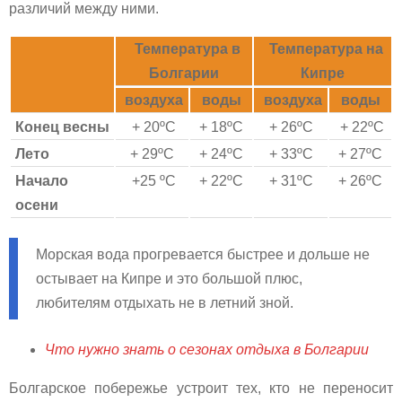
различий между ними.
Температура в
Температура на
Болгарии
Кипре
воздуха
воды
воздуха
воды
Конец весны
+ 20ºС
+ 18ºС
+ 26ºС
+ 22ºС
Лето
+ 29ºС
+ 24ºС
+ 33ºС
+ 27ºС
Начало
+25 ºС
+ 22ºС
+ 31ºС
+ 26ºС
осени
Морская вода прогревается быстрее и дольше не
остывает на Кипре и это большой плюс,
любителям отдыхать не в летний зной.
Что нужно знать о сезонах отдыха в Болгарии
Болгарское побережье устроит тех, кто не переносит