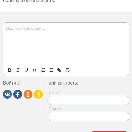
бòльшую безопасность.
Войти с
или как гость:
Имя
*
Почта
*