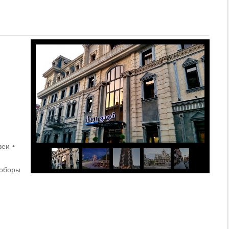
зеи
соборы