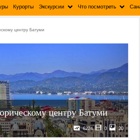
уры
Курорты
Экскурсии
Что посмотреть
Сан
ескому центру Батуми
торическому центру Батуми
6224
0
20