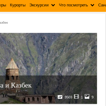
уры
Курорты
Экскурсии
Что посмотреть
Сан
азбек
а и Казбек
9503
1
9