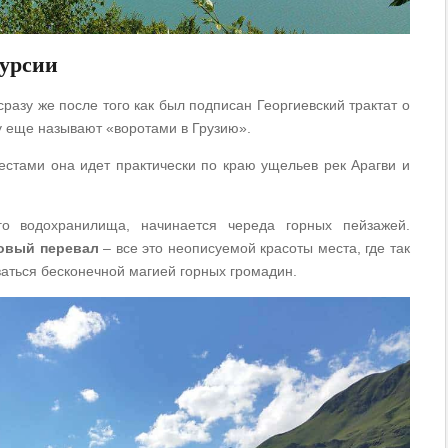
урсии
сразу же после того как был подписан Георгиевский трактат о
гу еще называют «воротами в Грузию».
местами она идет практически по краю ущельев рек Арагви и
о водохранилища, начинается череда горных пейзажей.
овый перевал
– все это неописуемой красоты места, где так
ваться бесконечной магией горных громадин.