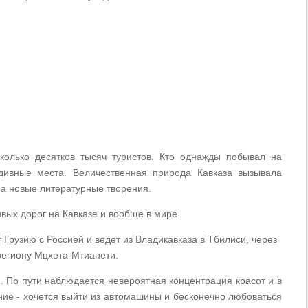
олько десятков тысяч туристов. Кто однажды побывал на
 дивные места. Величественная природа Кавказа вызывала
на новые литературные творения.
ивых дорог на Кавказе и вообще в мире.
 Грузию с Россией и ведет из Владикавказа в Тбилиси, через
 региону Мцхета-Мтианети.
 По пути наблюдается невероятная концентрация красот и в
ие - хочется выйти из автомашины и бесконечно любоваться