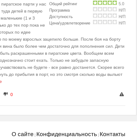
 пиратское парти у нас
Общий рейтинг
5.0
Программа
Н/П
 туда детей в первую
Доступность
Н/П
с маленькие (1 и 3
Цена/удовлетворение
Н/П
ько до тех пор пока не
оторых по идее
о по моему взрослых зацепило больше. После боя на борту
и вина было более чем достаточно для пополнения сил. Дети
 быть раскрашенными в пиратские цвета. Вообщем всем
однозначно стоит ехать. Только не забудьте запасную
х учавствовать не будете - все равно достанется. Скорее всего
уть до прибытия в порт, но это смотря сколько воды выльют
е
0
О сайте
Конфиденциальность
Контакты
|
|