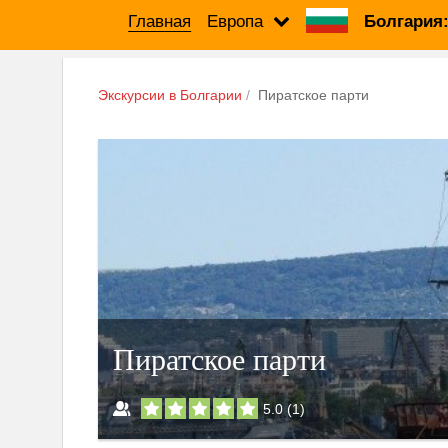
Главная
Европа
Болгария
Экскурсии в Болгарии
Пиратское парти
Пиратское парти
5.0
(
1
)