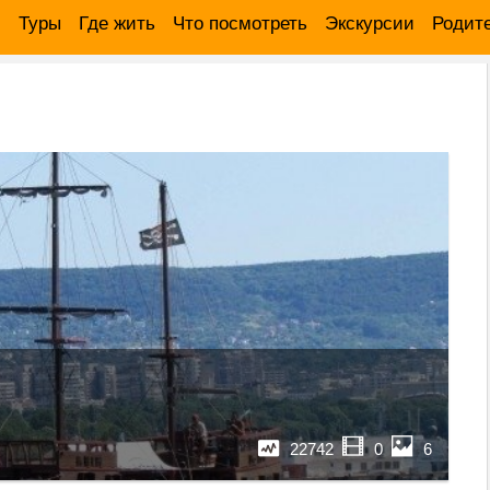
:
Туры
Где жить
Что посмотреть
Экскурсии
Родит
22742
0
6