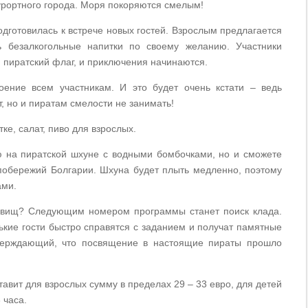
курортного города. Моря покоряются смелым!
дготовилась к встрече новых гостей. Взрослым предлагается
ь безалкогольные напитки по своему желанию. Участники
 пиратский флаг, и приключения начинаются.
оение всем участникам. И это будет очень кстати – ведь
, но и пиратам смелости не занимать!
ке, салат, пиво для взрослых.
ю на пиратской шхуне с водными бомбочками, но и сможете
обережий Болгарии. Шхуна будет плыть медленно, поэтому
ами.
ровищ? Следующим номером программы станет поиск клада.
кие гости быстро справятся с заданием и получат памятные
тверждающий, что посвящение в настоящие пираты прошло
тавит для взрослых сумму в пределах 29 – 33 евро, для детей
 часа.