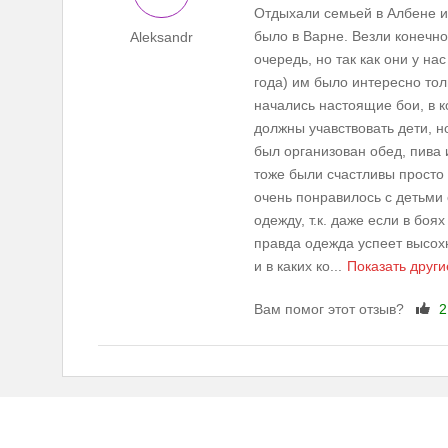
Отдыхали семьей в Албене и
было в Варне. Везли конечно
Aleksandr
очередь, но так как они у на
года) им было интересно тол
начались настоящие бои, в к
должны учавствовать дети, н
был организован обед, пива 
тоже были счастливы просто
очень понравилось с детьми 
одежду, т.к. даже если в боя
правда одежда успеет высохн
и в каких ко
...
Показать други
Вам помог этот отзыв?
2