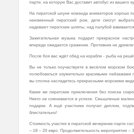
парти, на которую Вас доставит автобус из вашего 
На пиратской шхуне команда аниматоров хорошо по
неизменный пиратский ром, дети смогут выбрат
надевают пиратские шляпы, над палубой взвивается
Зажигательная музыка подарит прекрасное настр
впереди ожидается сражение. Противник не дремлет
После боя вас ждёт обед на корабле - рыба на решёт
Вы не только поучаствуете в весёлом морском бо
полюбоваться изумительно красивыми пейзажами п
вы сполна насладитесь прекрасными морскими вид
Какие же пиратские приключения без поиска сок
Никто не сомневается в успехе. Смышленые малень
подарки. А ещё участники получат диплом, под
блистательно!
Стоимость участия в пиратской вечеринке-парти сос
– 18 – 20 евро. Продолжительность мероприятия – 3