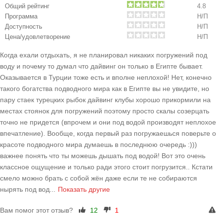
Общий рейтинг
4.8
Программа
Н/П
Доступность
Н/П
Цена/удовлетворение
Н/П
Когда ехали отдыхать, я не планировал никаких погружений под
воду и почему то думал что дайвинг он только в Египте бывает.
Оказывается в Турции тоже есть и вполне неплохой! Нет, конечно
такого богатства подводного мира как в Египте вы не увидите, но
пару стаек турецких рыбок дайвинг клубы хорошо прикормили на
местах стоянок для погружений поэтому просто скалы созерцать
точно не придется (впрочем и они под водой производят неплохое
впечатление). Вообще, когда первый раз погружаешься поверьте о
красоте подводного мира думаешь в последнюю очередь :)))
важнее понять что ты можешь дышать под водой! Вот это очень
классное ощущение и только ради этого стоит погрузится.. Кстати
смело можно брать с собой жён даже если те не собираются
нырять под вод
...
Показать другие
Вам помог этот отзыв?
12
1