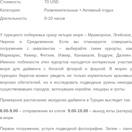
Стоимость:
70 USD
Категория:
Развлекательные
Активный отдых
Длительность:
9-10 часов
У турецкого побережья сразу четыре моря – Мраморное, Эгейское,
Черное и Средиземное. Если вы планируете совершить
погружение с аквалангом – выбирайте такие курорты, как
Мармарис, Кемер, Фетхие, Измир, Канаккале, Бодрум, Далиян.
Именно поблизости этих курортов находятся интересные участки
моря для дайвинга с богатой флорой и фауной. В морях у
турецких берегов можно увидеть не только изумительно красивых
морских обитателей, но и исследовать подводные руины некогда
существовавших городов, затонувшие корабли, пещеры и гроты.
Примерное расписание экскурсии дайвинга в Турции выглядит так:
8.00-9.00
– отправление из отеля.
9.00-10.00
– выход яхты (катера)
в море.
Первое погружение, услуги подводной фотографии. Затем – ланч