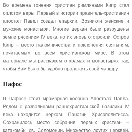
Во времена гонения христиан римлянами Кипр стал
оплотом веры. Первый в истории правитель-христианин
апостол Павел создал епархии. Возникли женские и
мужские монастыри. Многие церкви были разрушены
землетрясением IV века, но их вновь отстроили. Остров
Кипр – место паломничества и поклонения святыням,
почитаемым во всем христианском мире. В этом
материале мы расскажем о храмах и монастырях так,
чтобы Вам было бы удобно проложить свой маршрут.
Пафос
В Пафосе стоит мраморная колонна Апостола Павла.
Рядом с развалинами раннехристианской базилики IV
века находится церковь Панагии Хрисополитисса.
Сохранилось место собрания первых христиан –
катакомбы св. Соломонии. Множество других церквей.