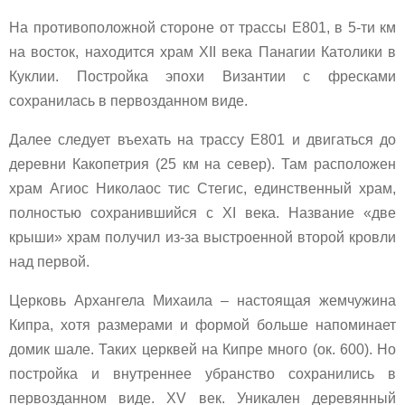
На противоположной стороне от трассы Е801, в 5-ти км
на восток, находится храм XII века Панагии Католики в
Куклии. Постройка эпохи Византии с фресками
сохранилась в первозданном виде.
Далее следует въехать на трассу Е801 и двигаться до
деревни Какопетрия (25 км на север). Там расположен
храм Агиос Николаос тис Стегис, единственный храм,
полностью сохранившийся с XI века. Название «две
крыши» храм получил из-за выстроенной второй кровли
над первой.
Церковь Архангела Михаила – настоящая жемчужина
Кипра, хотя размерами и формой больше напоминает
домик шале. Таких церквей на Кипре много (ок. 600). Но
постройка и внутреннее убранство сохранились в
первозданном виде. XV век. Уникален деревянный