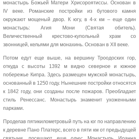
монастырь Божьей Матери Хрисороятиссы. Основан в
IV веке. Романские постройки из бутового камня
окружают мощеный двор. К югу, в 4-х км – еще один
монастырь: Агия Мони (Святая обитель).
Величественный крестово-купольный храм со
звонницей, кельями для монахинь. Основан в XII веке.
Потом едут еще выше, на вершину Троодоских гор,
откуда с высоты 1392 м видно северное и южное
побережье Кипра. Здесь размещен мужской монастырь,
основанный в 1250 году. Нынешние постройки относятся
к 1842 году, они созданы после пожаров. Преобладает
стиль Ренессанс. Монастырь знаменит ухоженными
парками.
Проделав пятикилометровый путь на юг по направлению
к деревне Пано Платерс, всего в пяти км от предыдущей
святыни, посещают еще одну: Монастырь Иоанна