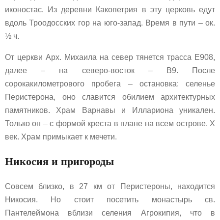
иконостас. Из деревни Какопетрия в эту церковь едут
вдоль Троодосских гор на юго-запад. Время в пути – ок.
½ ч.
От церкви Арх. Михаила на север тянется трасса Е908,
далее – на северо-восток – В9. После
сорокакилометрового пробега – остановка: селенье
Перистерона, оно славится обилием архитектурных
памятников. Храм Варнавы и Иллариона уникален.
Только он – с формой креста в плане на всем острове. Х
век. Храм примыкает к мечети.
Никосия и пригороды
Совсем близко, в 27 км от Перистероны, находится
Никосия. Но стоит посетить монастырь св.
Пантелеймона вблизи селения Агрокипия, что в