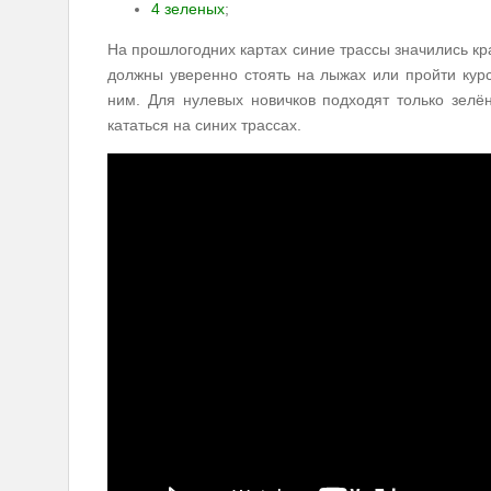
4 зеленых
;
На прошлогодних картах синие трассы значились кр
должны уверенно стоять на лыжах или пройти курс
ним. Для нулевых новичков подходят только зелё
кататься на синих трассах.