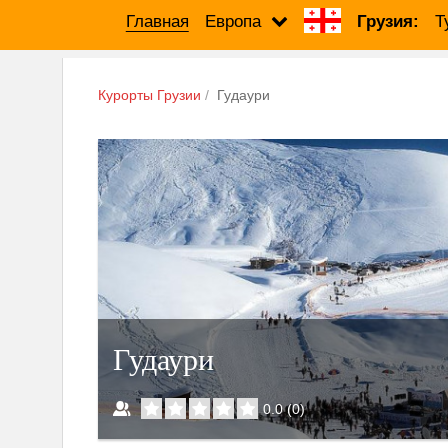
Главная
Европа
Грузия:
Т
Курорты Грузии
Гудаури
Гудаури
0.0
(
0
)