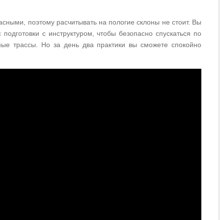
асными, поэтому расчитывать на пологие склоны не стоит. Вы
 подготовки с инструктуром, чтобы безопасно спускаться по
ные трассы. Но за день два практики вы сможете спокойно