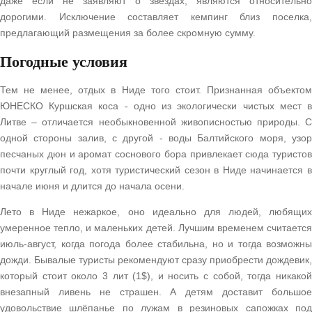
даже если не заявляют о звездах, являются относительно
дорогими. Исключение составляет кемпинг близ поселка,
предлагающий размещения за более скромную сумму.
Погодные условия
Тем не менее, отдых в Ниде того стоит. Признанная объектом
ЮНЕСКО Куршская коса - одно из экологически чистых мест в
Литве – отличается необыкновенной живописностью природы. С
одной стороны залив, с другой - воды Балтийского моря, узор
песчаных дюн и аромат соснового бора привлекает сюда туристов
почти круглый год, хотя туристический сезон в Ниде начинается в
начале июня и длится до начала осени.
Лето в Ниде нежаркое, оно идеально для людей, любящих
умеренное тепло, и маленьких детей. Лучшим временем считается
июль-август, когда погода более стабильна, но и тогда возможны
дожди. Бывалые туристы рекомендуют сразу приобрести дождевик,
который стоит около 3 лит (1$), и носить с собой, тогда никакой
внезапный ливень не страшен. А детям доставит большое
удовольствие шлёпанье по лужам в резиновых сапожках под