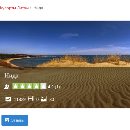
Курорты Литвы
Нида
Нида
4.2
(
1
)
11829
0
30
Отзывы