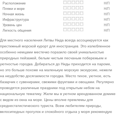
Расположение
Н/П
Пляжи и море
Н/П
Ночная жизнь
Н/П
Инфраструктура
Н/П
Уровень цен
Н/П
Легкость общения
Н/П
Для местного населения Литвы Нида всегда ассоциируется как
престижный морской курорт для иностранцев. Это излюбленное
особенно немцами местечко поразило своей уникальностью
природных пейзажей, белым чистым песчаным побережьем и
уютностью городка. Добираться до Ниды приходится на пароме,
но это больше похоже на маленькую морскую экскурсию, нежели
на неудобство досягаемости городка. Место тихое, уютное, есть
базарчик с сувенирами, свежими фруктами и овощами. Регулярно
проводятся различные праздники под открытым небом на
национальную тематику. Жили мы в уютном арендованном домике
с видом из окна на море. Цены вполне премлемы для
среднестатистического туриста. Всем любителям природы,
велосипедных прогулок и спокойного отдыха у моря рекомендую