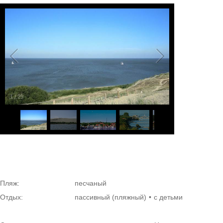
1
/
29
Пляж:
песчаный
Отдых:
пассивный (пляжный)
с детьми