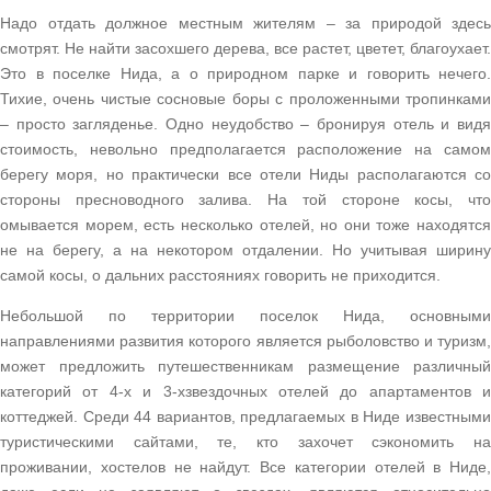
Надо отдать должное местным жителям – за природой здесь
смотрят. Не найти засохшего дерева, все растет, цветет, благоухает.
Это в поселке Нида, а о природном парке и говорить нечего.
Тихие, очень чистые сосновые боры с проложенными тропинками
– просто загляденье. Одно неудобство – бронируя отель и видя
стоимость, невольно предполагается расположение на самом
берегу моря, но практически все отели Ниды располагаются со
стороны пресноводного залива. На той стороне косы, что
омывается морем, есть несколько отелей, но они тоже находятся
не на берегу, а на некотором отдалении. Но учитывая ширину
самой косы, о дальних расстояниях говорить не приходится.
Небольшой по территории поселок Нида, основными
направлениями развития которого является рыболовство и туризм,
может предложить путешественникам размещение различный
категорий от 4-х и 3-хзвездочных отелей до апартаментов и
коттеджей. Среди 44 вариантов, предлагаемых в Ниде известными
туристическими сайтами, те, кто захочет сэкономить на
проживании, хостелов не найдут. Все категории отелей в Ниде,