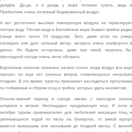
дождём. Да-да, и в дождь у моря полезно гулять, ведь в
Прибалтике очень полезный йодированный воздух.
А вот достаточно высокая температура воздуха не гарантирует
теплую воду. Тёплая вода в Балтийском море бывает крайне редко
(чаще всего около 19 градусов). Зато, даже если на улице
пасмурно или дует сильный ветер, загорать очень комфортно в
дюнах. Но будьте осторожны, даже при такой, казалось бы,
прохладной погоде очень легко обгореть.
Бархатным сезоном признано начало осени, когда воздух все еще
прогрет, но еще нет сильных ветров, появляющихся несколько
позднее. В это время туристы приезжают насладиться прогулками
по побережью и сбором ягод и грибов, которых здесь множество.
Осенне-зимний период в городе связан с приходом сезона
штормов и ветров, беспощадно продувающих косу. И если в
октябре туризм привлекателен для любителей миграции птиц и
увлекающихся ездой по песку на блокартах, то зимой курорт
кажется вымершим или заснувшим до поздней весны. С весной