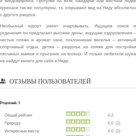
и виндсерфинга. Прогулки на яхте, байдарке или местной лодке
куренасе так же популярны, т.к. открывают вид на Ниду абсолютно
с другого ракурса.
Необычный курорт умеет очаровывать. Ищущим покоя и
уединения он предлагает высокие дюны, ищущим оздоровления –
чистые пляжи и аромат хвои, поклонникам веселья – активный
спортивный отдых, детям – раздолье на пляже для постройки
песчаных замков и прыгание на волнах. И только любители шума
не найдут ничего для себя в Ниде.
ОТЗЫВЫ ПОЛЬЗОВАТЕЛЕЙ
Рецензий:
1
Общий рейтинг
4.2
Природа
5.0 (1)
Интересные места
4.0 (1)