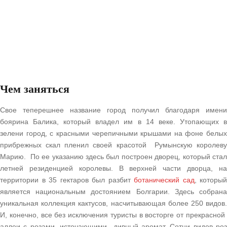
Чем заняться
Свое теперешнее название город получил благодаря имени
боярина Балика, который владел им в 14 веке. Утопающих в
зелени город, с красными черепичными крышами на фоне белых
прибрежных скал пленил своей красотой Румынскую королеву
Марию. По ее указанию здесь был построен дворец, который стал
летней резиденцией королевы. В верхней части дворца, на
территории в 35 гектаров был разбит
ботанический сад
, который
является национальным достоянием Болгарии. Здесь собрана
уникальная коллекция кактусов, насчитывающая более 250 видов.
И, конечно, все без исключения туристы в восторге от прекрасной
аллеи с розами, источающими дивный аромат. Сотни видов роз