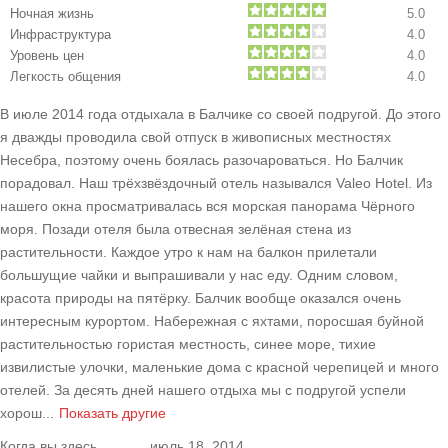
Ночная жизнь
5.0
Инфраструктура
4.0
Уровень цен
4.0
Легкость общения
4.0
В июле 2014 года отдыхала в Балчике со своей подругой. До этого
я дважды проводила свой отпуск в живописных местностях
Несебра, поэтому очень боялась разочароваться. Но Балчик
порадовал. Наш трёхзвёздочный отель назывался Valeo Hotel. Из
нашего окна просматривалась вся морская панорама Чёрного
моря. Позади отеля была отвесная зелёная стена из
растительности. Каждое утро к нам на балкон прилетали
большущие чайки и выпрашивали у нас еду. Одним словом,
красота природы на пятёрку. Балчик вообще оказался очень
интересным курортом. Набережная с яхтами, поросшая буйной
растительностью гористая местность, синее море, тихие
извилистые улочки, маленькие дома с красной черепицей и много
отелей. За десять дней нашего отдыха мы с подругой успели
хорош
...
Показать другие
Когда вы здесь
июль 18, 2014