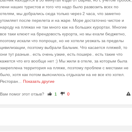
Балчик находится в 50 минутах езды от Варны, но с учетом пробок,
лени наших туристов и того что надо было развозить всех по
отелям, мы добрались сюда только через 2 часа, что заметно
утомляет после перелета и на жаре. Море достаточно чистое и
народу на пляжах не так много как на больших курортах. Многие
все таки клюют на брендовость курорта, но мы ехали бюджетно,
поэтому искали что попроще, но не хотели уезжать за пределы
цивилизации, поэтому выбрали Бальчик. Что касается пляжей, то
они тут разные.. есть очень узкие, есть пошире.. есть такие что
кажется что его вообще нет :) Мы жили в отеле, за которым была
закреплена территория на пляже, поэтому проблем с местами не
было, хотя как потом выяснилось отдыхали на не все кто хотел.
Ресторан
...
Показать другие
Вам помог этот отзыв?
1
0