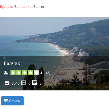
Курорты Болгарии
Балчик
Балчик
4.1
(
2
)
7546
0
5
Отзывы