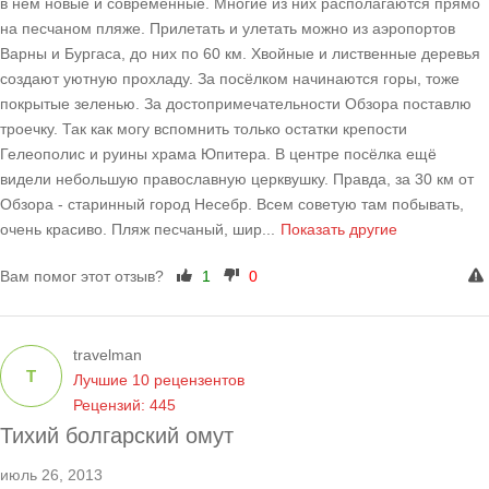
в нём новые и современные. Многие из них располагаются прямо
на песчаном пляже. Прилетать и улетать можно из аэропортов
Варны и Бургаса, до них по 60 км. Хвойные и лиственные деревья
создают уютную прохладу. За посёлком начинаются горы, тоже
покрытые зеленью. За достопримечательности Обзора поставлю
троечку. Так как могу вспомнить только остатки крепости
Гелеополис и руины храма Юпитера. В центре посёлка ещё
видели небольшую православную церквушку. Правда, за 30 км от
Обзора - старинный город Несебр. Всем советую там побывать,
очень красиво. Пляж песчаный, шир
...
Показать другие
Вам помог этот отзыв?
1
0
travelman
T
Лучшие 10 рецензентов
Рецензий: 445
Тихий болгарский омут
июль 26, 2013