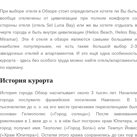
При выборе отеля в Обзоре стоит определиться хотите ли Вы быть
вообще отключены от цивилизации при полном комфорте со
стороны отеля (отель Sol Luna Bay) или же вы хотите отдыхать в
черте города и быть внутри цивилизации (Helios Beach, Helios Bay,
Miramar). Эти 4 отеля в обзоре являются самыми большими и
наиболее популярными, но есть также большой выбор 2-3
звездочных отелей и апартаментов. И это ещё одна особенность
курорта - здесь без особого труда можно найти отель/апартаменты
по карману.
История курорта
История города Обзор насчитывает около 3 тысяч лет. Началом
города послужило фракийское поселение Навлахос. В 1
тысячелетии до н. э. на его месте греческими переселенцами был
основан Гелиополис («Город солнца»). После завоевания
римлянами в 1 веке до н. э. в нём был построен храм Юпитера, и
город получил имя Теополис («Город Бога») или Темпул Йовис
(«Храм Юпитера»). Остатки этого храма сохранились до сих пор в