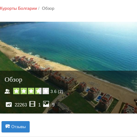
Курорты Болгарии
Обзор
Обзор
3.6
(
2
)
22263
1
9
Отзывы