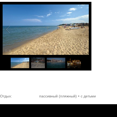
1
/
8
Отдых:
пассивный (пляжный)
с детьми