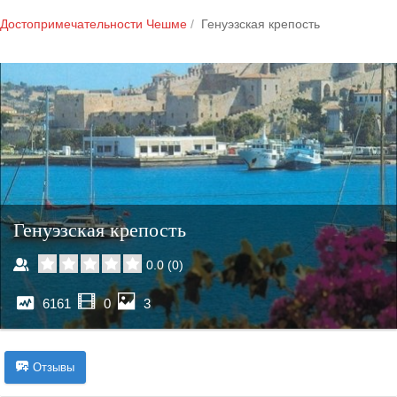
Достопримечательности Чешме
Генуэзская крепость
Генуэзская крепость
0.0
(
0
)
6161
0
3
Отзывы