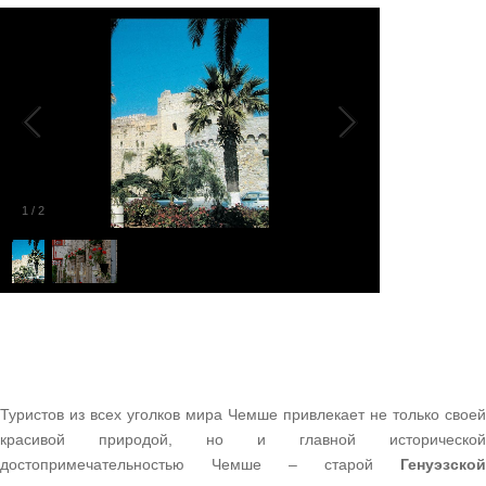
1
/
2
Туристов из всех уголков мира Чемше привлекает не только своей
красивой природой, но и главной исторической
достопримечательностью Чемше – старой
Генуэзской