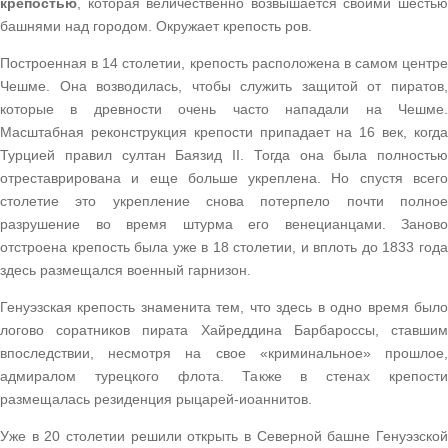
крепостью
, которая величественно возвышается своими шестью
башнями над городом. Окружает крепость ров.
Построенная в 14 столетии, крепость расположена в самом центре
Чешме. Она возводилась, чтобы служить защитой от пиратов,
которые в древности очень часто нападали на Чешме.
Масштабная реконструкция крепости припадает на 16 век, когда
Турцией правил султан Баязид II. Тогда она была полностью
отреставрирована и еще больше укреплена. Но спустя всего
столетие это укрепление снова потерпело почти полное
разрушение во время штурма его венецианцами. Заново
отстроена крепость была уже в 18 столетии, и вплоть до 1833 года
здесь размещался военный гарнизон.
Генуэзская крепость знаменита тем, что здесь в одно время было
логово соратников пирата Хайреддина Барбароссы, ставшим
впоследствии, несмотря на свое «криминальное» прошлое,
адмиралом турецкого флота. Также в стенах крепости
размещалась резиденция рыцарей-иоаннитов.
Уже в 20 столетии решили открыть в Северной башне Генуэзской