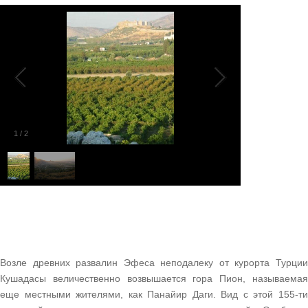
1
/
2
Возле древних развалин Эфеса неподалеку от курорта Турции
Кушадасы величественно возвышается гора Пион, называемая
еще местными жителями, как Панайир Даги. Вид с этой 155-ти