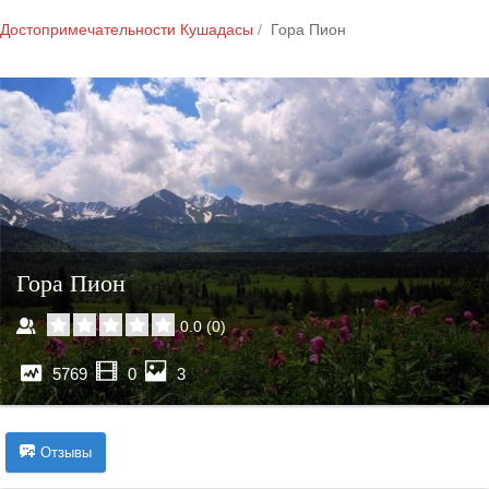
Достопримечательности Кушадасы
Гора Пион
Гора Пион
0.0
(
0
)
5769
0
3
Отзывы