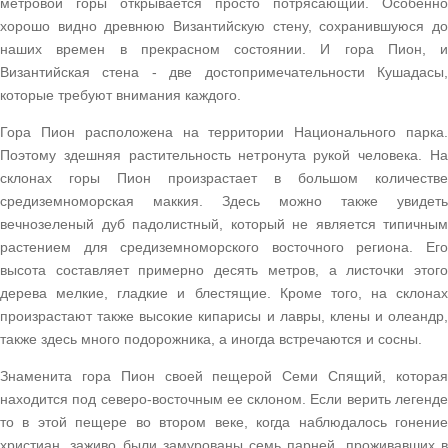
метровой горы открывается просто потрясающий. Особенно
хорошо видно древнюю Византийскую стену, сохранившуюся до
наших времен в прекрасном состоянии. И гора Пион, и
Византийская стена - две достопримечательности Кушадасы,
которые требуют внимания каждого.
Гора Пион расположена на территории Национального парка.
Поэтому здешняя растительность нетронута рукой человека. На
склонах горы Пион произрастает в большом количестве
средиземноморская маккия. Здесь можно также увидеть
вечнозеленый дуб падолистный, который не является типичным
растением для средиземноморского восточного региона. Его
высота составляет примерно десять метров, а листочки этого
дерева мелкие, гладкие и блестящие. Кроме того, на склонах
произрастают также высокие кипарисы и лавры, клены и олеандр,
также здесь много подорожника, а иногда встречаются и сосны.
Знаменита гора Пион своей пещерой Семи Спящий, которая
находится под северо-восточным ее склоном. Если верить легенде
то в этой пещере во втором веке, когда наблюдалось гонение
христиан, заживо были замурованы семь парней, проживавших в