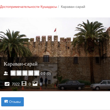
Достопримечательности Кушадасы
Караван-сарай
Караван-сарай
0.0
(
0
)
7022
0
8
Отзывы