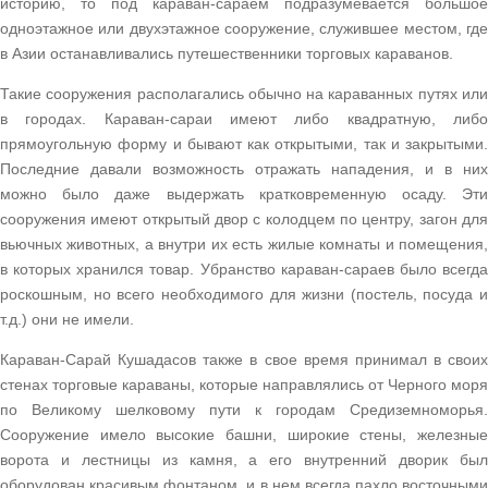
историю, то под караван-сараем подразумевается большое
одноэтажное или двухэтажное сооружение, служившее местом, где
в Азии останавливались путешественники торговых караванов.
Такие сооружения располагались обычно на караванных путях или
в городах. Караван-сараи имеют либо квадратную, либо
прямоугольную форму и бывают как открытыми, так и закрытыми.
Последние давали возможность отражать нападения, и в них
можно было даже выдержать кратковременную осаду. Эти
сооружения имеют открытый двор с колодцем по центру, загон для
вьючных животных, а внутри их есть жилые комнаты и помещения,
в которых хранился товар. Убранство караван-сараев было всегда
роскошным, но всего необходимого для жизни (постель, посуда и
т.д.) они не имели.
Караван-Сарай Кушадасов также в свое время принимал в своих
стенах торговые караваны, которые направлялись от Черного моря
по Великому шелковому пути к городам Средиземноморья.
Сооружение имело высокие башни, широкие стены, железные
ворота и лестницы из камня, а его внутренний дворик был
оборудован красивым фонтаном, и в нем всегда пахло восточными