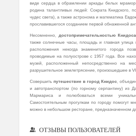
виде сердца в обрамлении аркады белых мраморны
родина талантливых людей: Сократа Книдского, п
чудес света), а также астронома и математика Евдо
прославившегося созданием первой обнаженной ан
Несомненно,
достопримечательностью Книдос
также солнечные часы, площадь и главная улица 
расположения некогда знаменитого города позв
проводимые на полуострове с 1957 года. Все нах
музей, расположенный непосредственно на мес
разрушительное землетрясение, произошедшее в VI
Совершить
путешествие в город Книдос
, объеди
и автотранспортом (по горному серпантину) из Д
Мармариса и полюбоваться всеми уникальн
Самостоятельным прогулкам по городу помогут мн
можно в небольшом ресторане, предназначенном дл
ОТЗЫВЫ ПОЛЬЗОВАТЕЛЕЙ