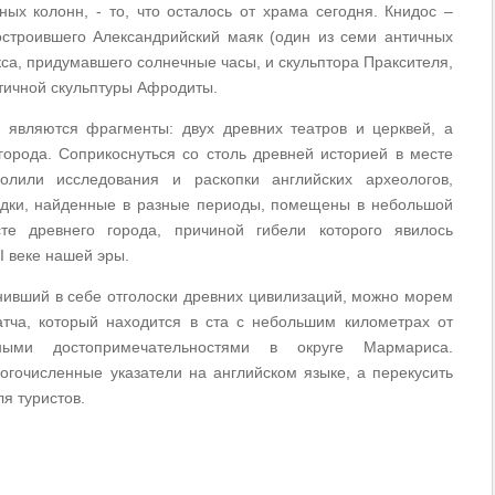
х колонн, - то, что осталось от храма сегодня. Книдос –
остроившего Александрийский маяк (один из семи античных
кса, придумавшего солнечные часы, и скульптора Праксителя,
тичной скульптуры Афродиты.
а
являются фрагменты: двух древних театров и церквей, а
города. Соприкоснуться со столь древней историей в месте
олили исследования и раскопки английских археологов,
одки, найденные в разные периоды, помещены в небольшой
те древнего города, причиной гибели которого явилось
I веке нашей эры.
нивший в себе отголоски древних цивилизаций, можно морем
атча, который находится в ста с небольшим километрах от
ыми достопримечательностями в округе Мармариса.
огочисленные указатели на английском языке, а перекусить
я туристов.