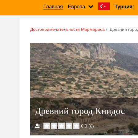
Главная
Европа
Турция:
Достопримечательности Мармариса
Древний горо
Древний город Книдос
0.0
(
0
)