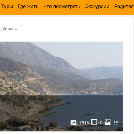
Туры
Где жить
Что посмотреть
Экскурсии
Родите
д Книдос
7915
0
15