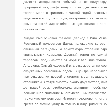
далеких исторических событий, а от полуразр
природный ландшафт полуострова: две живописны
теплое море с кристально чистой водой, влажны
чудесное место для города, построенного в честь 
романтический мир влюбленных, где, согласно лег
богиня любви.
Книдос был основан греками (период с IVпо VI ве
Роскошный полуостров Датча, на окраине которог
овеянный легендами, а архитектура строений от
уникальными храмами. Древний город не случай
террасам, поднимаются от моря к вершине холма 
Аполлона. Самый чудесный вид открывается на севе
окруженный роскошным садом. В центре небольшого
при открывании дверей в сторону моря создавало
странникам. Статуя высотой около двух метров, вы
до нашей эры, отображала женщину необыкнов
повышенное внимание многочисленных путешественн
туристическим центром. История исчезновения стат
время ее можно увидеть только в виде римских к