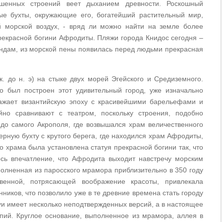
ушенных строений веет дыханием древности. Роскошный
е бухты, окружающие его, богатейший растительный мир,
й морской воздух, - вряд ли можно найти на земле более
прекрасной богини Афродиты. Пляжи города Книдос сегодня –
ендам, из морской пены появилась перед людьми прекрасная
к. до н. э) на стыке двух морей Эгейского и Средиземного.
о был построен этот удивительный город, уже изначально
ражает византийскую эпоху с красивейшими барельефами и
но сравнивают с театром, поскольку строения, подобно
до самого Акрополя, где возвышался храм величественного
рную бухту с крутого берега, где находился храм Афродиты,
 храма была установлена статуя прекрасной богини так, что
сь впечатление, что Афродита выходит навстречу морским
полненная из паросского мрамора приблизительно в 350 году
енной, потрясающей воображение красоты, привлекала
иков, что позволило уже в те древние времена стать городу
уи имеет несколько неподтвержденных версий, а в настоящее
опий. Круглое основание, выполненное из мрамора, аллея в