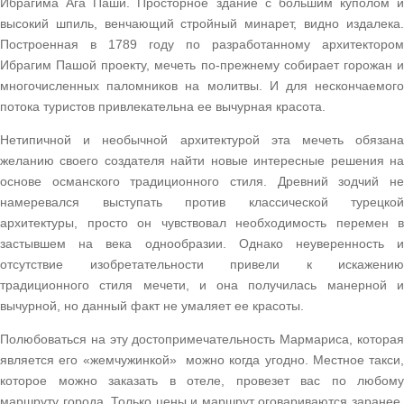
Ибрагима Ага Паши. Просторное здание с большим куполом и
высокий шпиль, венчающий стройный минарет, видно издалека.
Построенная в 1789 году по разработанному архитектором
Ибрагим Пашой проекту, мечеть по-прежнему собирает горожан и
многочисленных паломников на молитвы. И для нескончаемого
потока туристов привлекательна ее вычурная красота.
Нетипичной и необычной архитектурой эта мечеть обязана
желанию своего создателя найти новые интересные решения на
основе османского традиционного стиля. Древний зодчий не
намеревался выступать против классической турецкой
архитектуры, просто он чувствовал необходимость перемен в
застывшем на века однообразии. Однако неуверенность и
отсутствие изобретательности привели к искажению
традиционного стиля мечети, и она получилась манерной и
вычурной, но данный факт не умаляет ее красоты.
Полюбоваться на эту достопримечательность
Мармариса, котора
является его
«жемчужинкой» можно когда угодно. Местное такси,
которое можно заказать в отеле, провезет вас по любому
маршруту города. Только цены и маршрут оговариваются заранее.