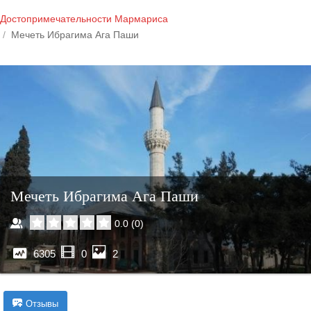
Достопримечательности Мармариса
Мечеть Ибрагима Ага Паши
Мечеть Ибрагима Ага Паши
0.0
(
0
)
6305
0
2
Отзывы