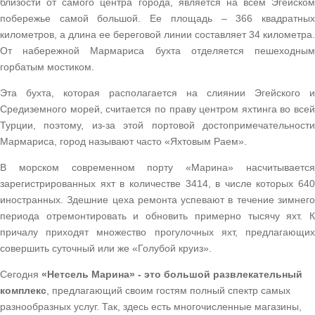
близости от самого центра города, является на всем Эгейском
побережье самой большой. Ее площадь – 366 квадратных
километров, а длина ее береговой линии составляет 34 километра.
От набережной Мармариса бухта отделяется пешеходным
горбатым мостиком.
Эта бухта, которая располагается на слиянии Эгейского и
Средиземного морей, считается по праву центром яхтинга во всей
Турции, поэтому, из-за этой портовой достопримечательности
Мармариса, город называют часто «Яхтовым Раем».
В морском современном порту «Марина» насчитывается
зарегистрированных яхт в количестве 3414, в числе которых 640
иностранных. Здешние цеха ремонта успевают в течение зимнего
периода отремонтировать и обновить примерно тысячу яхт. К
причалу приходят множество прогулочных яхт, предлагающих
совершить суточный или же «Голубой круиз».
Сегодня
«Нетсель Марина» - это большой развлекательный
комплекс
, предлагающий своим гостям полный спектр самых
разнообразных услуг. Так, здесь есть многочисленные магазины,