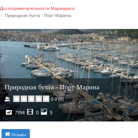
Достопримечательности Мармариса
Природная бухта - Порт Марина
Природная бухта - Порт Марина
0.0
(
0
)
7994
0
5
Отзывы