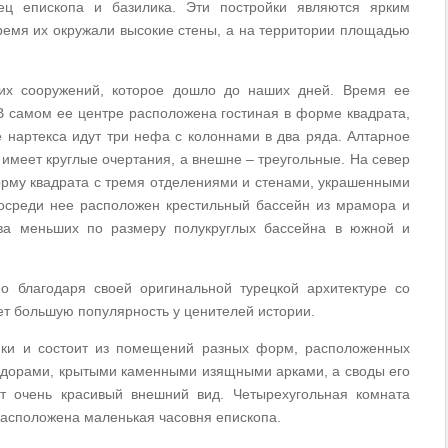
ец епископа и базилика. Эти постройки являются ярким
ремя их окружали высокие стены, а на территории площадью
их сооружений, которое дошло до наших дней. Время ее
 В самом ее центре расположена гостиная в форме квадрата,
е нартекса идут три нефа с колоннами в два ряда. Алтарное
 имеет круглые очертания, а внешне – треугольные. На север
орму квадрата с тремя отделениями и стенами, украшенными
Посреди нее расположен крестильный бассейн из мрамора и
ва меньших по размеру полукруглых бассейна в южной и
о благодаря своей оригинальной турецкой архитектуре со
еет большую популярность у ценителей истории.
ики и состоит из помещений разных форм, расположенных
дорами, крытыми каменными изящными арками, а своды его
 очень красивый внешний вид. Четырехугольная комната
расположена маленькая часовня епископа.