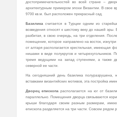
достопримечательностей во всей стране – двор
архитектурным примером эпохи Византии. В свое в
9700 кв.м. был расположен прекрасный сад.
Базилика
считается в Турции одним из старейш
возведения относят к шестому веку до нашей эры.
разбитая, в свою очередь, на три отделения. Посл
помещение, которое направлено на восток, изнутри
от алтаря располагается крестильная, имеющая ф
нишами в виде полукругов и четырехугольников. 
тремя ведущими на запад ступенями, а также д
северной ее части.
На сегодняшний день базилика полуразрушена, н
вставками византийских мотивов, эта постройка им
Дворец епископа
располагается на юг от базил
параллельно. Помещения дворца связываются кори
крыши благодаря своим разным размерам, имеют
епископа разделяется на три части. Совсем рядом 