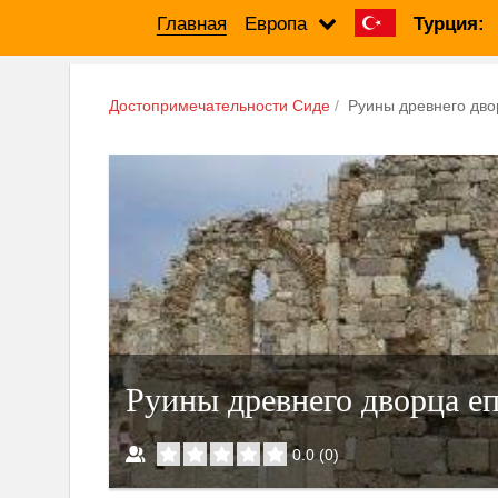
Главная
Европа
Турция:
Достопримечательности Сиде
Руины древнего дво
Руины древнего дворца еп
0.0
(
0
)