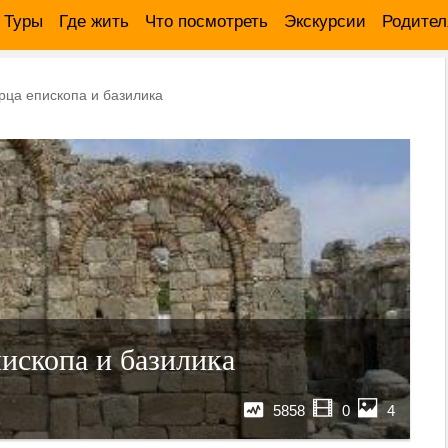
Туры
Где жить
Что посмотреть
Экскурсии
Родите
рца епископа и базилика
ископа и базилика
5858
0
4