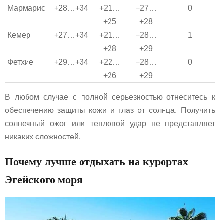
Мармарис
+28…+34
+21…
+27…
0
+25
+28
Кемер
+27…+34
+21…
+28…
1
+28
+29
Фетхие
+29…+34
+22…
+28…
0
+26
+29
В любом случае с полной серьезностью отнеситесь к
обеспечению защиты кожи и глаз от солнца. Получить
солнечный ожог или тепловой удар не представляет
никаких сложностей.
Почему лучше отдыхать на курортах
Эгейского моря