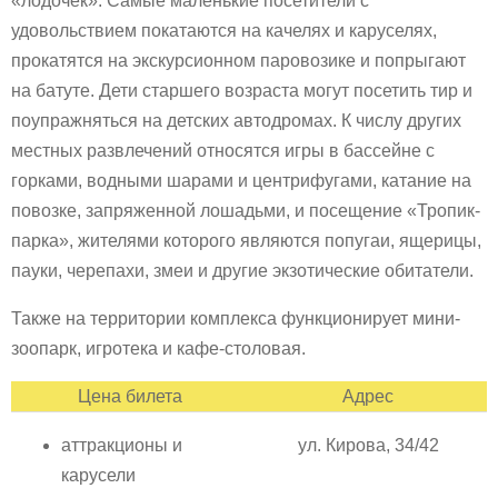
«лодочек». Самые маленькие посетители с
удовольствием покатаются на качелях и каруселях,
прокатятся на экскурсионном паровозике и попрыгают
на батуте. Дети старшего возраста могут посетить тир и
поупражняться на детских автодромах. К числу других
местных развлечений относятся игры в бассейне с
горками, водными шарами и центрифугами, катание на
повозке, запряженной лошадьми, и посещение «Тропик-
парка», жителями которого являются попугаи, ящерицы,
пауки, черепахи, змеи и другие экзотические обитатели.
Также на территории комплекса функционирует мини-
зоопарк, игротека и кафе-столовая.
Цена билета
Адрес
аттракционы и
ул. Кирова, 34/42
карусели