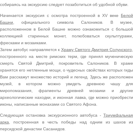
собираясь на экскурсию следует позаботиться об удобной обуви.
Начинается экскурсия с осмотра построенной в XV веке
Белой
Башни
, официального символа Салоников. В музее,
расположенном в Белой Башне можно ознакомиться с большой
коллекцией старинных монет, полюбоваться скульптурами,
фресками и мозаиками.
Затем автобус направляется к
Храму Святого Дмитрия Солунского
построенного на месте римских терм, где принял мученическую
смерть Святой Дмитрий, покровитель Салоников. В храме
хранятся его нетленные мощи, о чудесных свойствах которых гиды
Вам расскажут множество историй и легенд. Здесь же расположен
музей, в котором можно увидеть древнюю чашу для
миропомазания, фрагменты древней мозаики и другие
археологические находки, и иконная лавка, где можно приобрести
иконы, написанные монахами со Святого Афона.
Следующая остановка экскурсионного автобуса -
Триумфальная
арка
, построенная в честь победы над одним из шахов из
персидской династии Сасанидов.