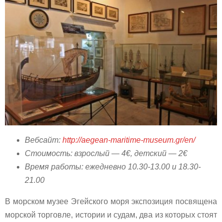
Вебсайт:
http://aegean-maritime-museum.gr/en/
Стоимость: взрослый — 4€, детский — 2€
Время работы: ежедневно 10.30-13.00 и 18.30-
21.00
В морском музее Эгейского моря экспозиция посвящена
морской торговле, истории и судам, два из которых стоят