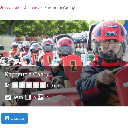
Экскурсии в Испании
Картинг в Салоу
Картинг в Салоу
0.0
(
0
)
9578
0
3
Отзывы