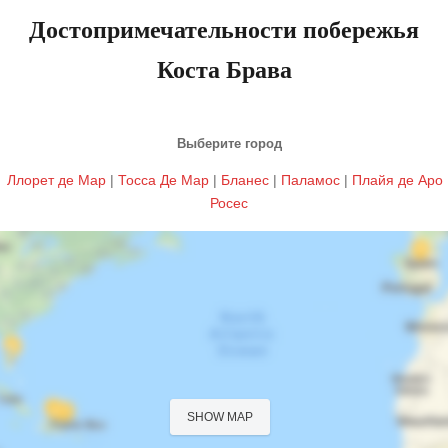
Достопримечательности побережья
Коста Брава
Выберите город
Ллорет де Мар
|
Тосса Де Мар
|
Бланес
|
Паламос
|
Плайя де Аро
Росес
SHOW MAP