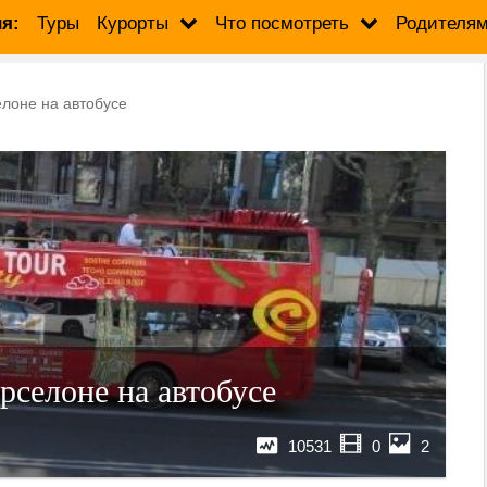
я:
Туры
Курорты
Что посмотреть
Родителя
елоне на автобусе
рселоне на автобусе
10531
0
2