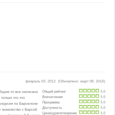
февраль 03, 2012
(Обновлено: март 08, 2016)
!
бщем-то все написано
Общий рейтинг
5.0
Впечатления
5.0
 только что это
Программа
5.0
скурсия по Барселоне
Доступность
5.0
е знакомство с Барсой.
Цена/удовлетворение
5.0