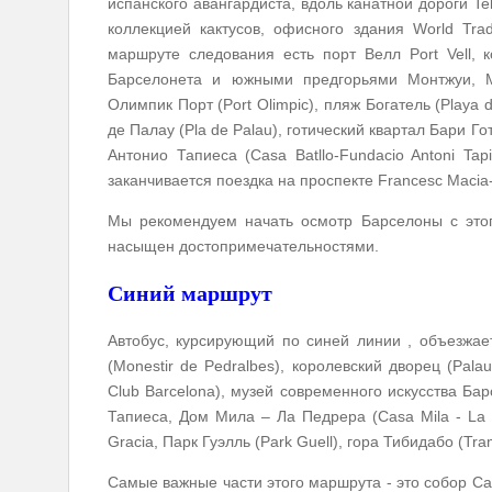
испанского авангардиста, вдоль канатной дороги Tele
коллекцией кактусов, офисного здания World Tra
маршруте следования есть порт Велл Port Vell,
Барселонета и южными предгорьями Монтжуи, Муз
Олимпик Порт (Port Olimpic), пляж Богатель (Playa d
де Палау (Pla de Palau), готический квартал Бари Го
Антонио Тапиеса (Casa Batllo-Fundacio Antoni Tap
заканчивается поездка на проспекте Francesc Macia-
Мы рекомендуем начать осмотр Барселоны с этого
насыщен достопримечательностями.
Синий маршрут
Автобус, курсирующий по синей линии , объезжае
(Monestir de Pedralbes), королевский дворец (Palau
Club Barcelona), музей современного искусства 
Тапиеса, Дом Мила – Ла Педрера (Casa Mila - La 
Gracia, Парк Гуэлль (Park Guell), гора Тибидабо (Tra
Самые важные части этого маршрута - это собор С