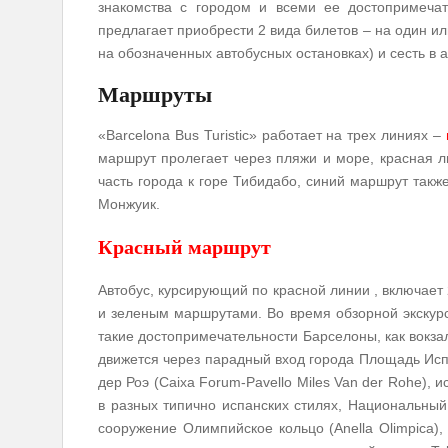
знакомства с городом и всеми ее достопримечате
предлагает приобрести 2 вида билетов – на один ил
на обозначенных автобусных остановках) и сесть в а
Маршруты
«Barcelona Bus Turistic» работает на трех линиях –
маршрут пролегает через пляжи и море, красная л
часть города к горе Тибидабо, синий маршрут такж
Монжуик.
Красный маршрут
Автобус, курсирующий по красной линии , включает
и зеленым маршрутами. Во время обзорной экскур
такие достопримечательности Барселоны, как вокзал
движется через парадный вход города Площадь Исп
дер Роэ (Caixa Forum-Pavello Miles Van der Rohe), 
в разных типично испанских стилях, Национальны
сооружение Олимпийское кольцо (Anella Olimpica),