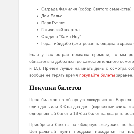
Саграда Фамилия (собор Святого семейства)
Дом Бальо
Парк Гуэлля
Готический квартал
Стадион "Камп Ноу"
Гора Тибидабо (смотровая площадка в храме 
Если у вас острая нехватка времени, то мы ре
обязательно добраться до самостоятельного осмотра
и L5). Причем лучше начинать день с осмотра со
вообще не терять время
покупайте билеты
заранее
Покупка билетов
Цена билетов на обзорную экскурсию по Барселон
один день или 3 € на два дня (взрослыми считаются 
однодневный билет и 18 € за билет на два дня. Бесп
Приобрести билеты на обзорную экскурсию по Ба
Центральный пукнт продажи находится на пл