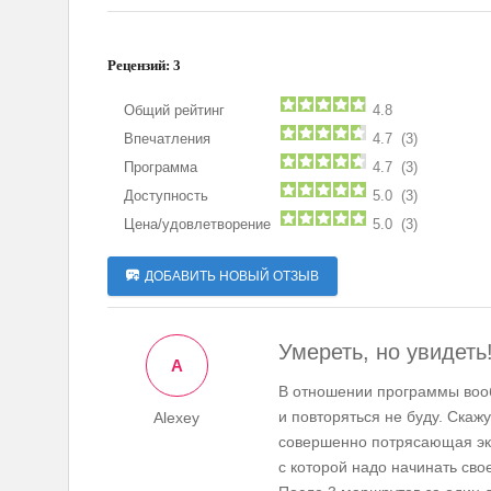
Рецензий:
3
Общий рейтинг
4.8
Впечатления
4.7 (3)
Программа
4.7 (3)
Доступность
5.0 (3)
Цена/удовлетворение
5.0 (3)
ДОБАВИТЬ НОВЫЙ ОТЗЫВ
Умереть, но увидеть
A
В отношении программы воо
и повторяться не буду. Скажу
Alexey
совершенно потрясающая эк
с которой надо начинать сво