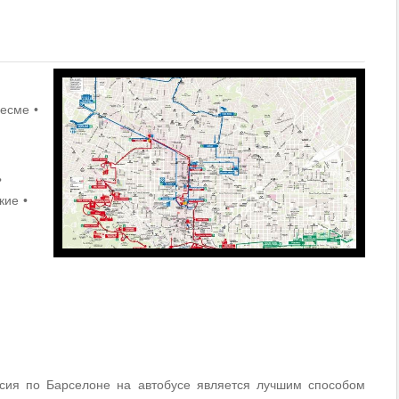
ресме
кие
рсия по Барселоне на автобусе является лучшим способом