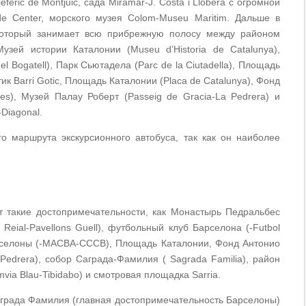
feric de Montjuic, сада Miramar-J. Costa i Llobera с огромной
de Center, морского музея Colom-Museu Maritim. Дальше в
 который занимает всю прибрежную полосу между районом
ей истории Каталонии (Museu d’Historia de Catalunya),
el Bogatell), Парк Сьютадела (Parc de la Ciutadella), Площадь
тик Barri Gotic, Площадь Каталонии (Placa de Catalunya), Фонд
ies), Музей Палау Роберт (Passeig de Gracia-La Pedrera) и
Diagonal.
 маршрута экскурсионного автобуса, так как он наиболее
т такие достопримечательности, как Монастырь Педральбес
 Reial-Pavellons Guell), футбольный клуб Барселона (-Futbol
Барселоны (-MACBA-CCCB), Площадь Каталонии, Фонд Антонио
Pedrera), собор Саграда-Фамилия ( Sagrada Familia), район
mvia Blau-Tibidabo) и смотровая площадка Sarria.
аграда Фамилия (главная достопримечательность Барселоны)