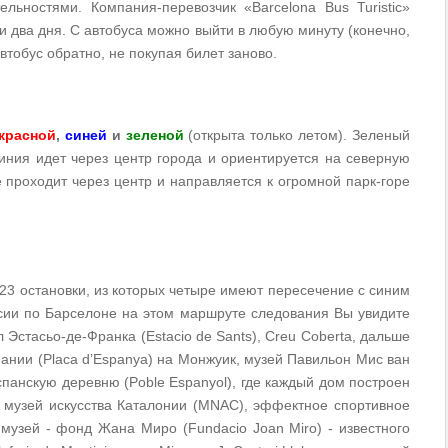
льностями. Компания-перевозчик «Barcelona Bus Turistic»
и два дня. С автобуса можно выйти в любую минуту (конечно,
втобус обратно, не покупая билет заново.
красной
,
синей
и
зеленой
(открыта только летом). Зеленый
иния идет через центр города и ориентируется на северную
е проходит через центр и направляется к огромной парк-горе
 23 остановки, из которых четыре имеют пересечение с синим
сии по Барселоне на этом маршруте следования Вы увидите
 Эстасьо-де-Франка (Estacio de Sants), Creu Coberta, дальше
ании (Placa d’Espanya) на Монжуик, музей Павильон Мис ван
испанскую деревню (Poble Espanyol), где каждый дом построен
й музей искусства Каталонии (MNAC), эффектное спортивное
 музей - фонд Жана Миро (Fundacio Joan Miro) - известного