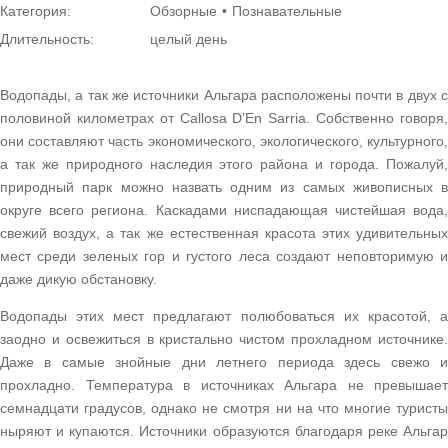
Категория:
Обзорные
Познавательные
Длительность:
целый день
Водопады, а так же источники Альгара расположены почти в двух с
половиной километрах от Callosa D’En Sarria. Собственно говоря,
они составляют часть экономического, экологического, культурного,
а так же природного наследия этого района и города. Пожалуй,
природный парк можно назвать одним из самых живописных в
округе всего региона. Каскадами ниспадающая чистейшая вода,
свежий воздух, а так же естественная красота этих удивительных
мест среди зеленых гор и густого леса создают неповторимую и
даже дикую обстановку.
Водопады этих мест предлагают полюбоваться их красотой, а
заодно и освежиться в кристально чистом прохладном источнике.
Даже в самые знойные дни летнего периода здесь свежо и
прохладно. Температура в источниках Альгара не превышает
семнадцати градусов, однако не смотря ни на что многие туристы
ныряют и купаются. Источники образуются благодаря реке Альгар