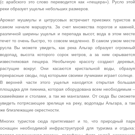
(с арабского это слово переводится как «пещера»). Русло этой
реки образует ущелье небольших размеров.
Аромат мушмулы и цитрусовых встречает приезжих туристов в
самом начале маршрута. За счет множества порогов и камней,
различной ширины ущелья и перепада высот, вода в этом месте
течет то очень быстро, то совсем медленно. В самом узком месте
русла Вы можете увидеть, как река Альгар образует огромный
водопад, высота которого сорок метров, а за ним скрывается
известняковая пещера. Необычную красоту создают деревья,
растущие вокруг. Они касаются кристальной воды, образуя
прекрасные своды, под которыми своими лучиками играет солнце.
В верхней части этого ущелья находится открытая большая
площадка для пикника, которая оборудована всем необходимым –
скамейками и столами, а так же мангалами. От сюда Вы сможете
увидеть потрясающее зрелище на реку, водопады Альгара, а так
же близлежащие окрестности.
Многих туристов сюда притягивает и то, что природный парк
оснащен необходимой инфраструктурой для туризма и отдыха: