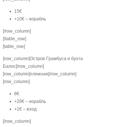
15€
+10€ – корабль
[/row_column]
[/table_row]
[table_row]
[row_column]Остров Грамбуса и бухта
Балос[/row_column]
[row_column]пляжная[/row_column]
[row_column]
8€
+28€ – корабль
+1€ – вход
[/row_column]