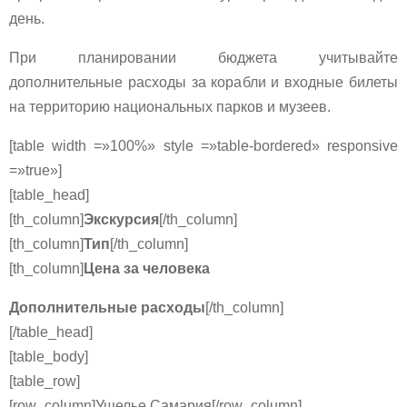
день.
При планировании бюджета учитывайте
дополнительные расходы за корабли и входные билеты
на территорию национальных парков и музеев.
[table width =»100%» style =»table-bordered» responsive
=»true»]
[table_head]
[th_column]
Экскурсия
[/th_column]
[th_column]
Тип
[/th_column]
[th_column]
Цена за человека
Дополнительные расходы
[/th_column]
[/table_head]
[table_body]
[table_row]
[row_column]Ущелье Самария[/row_column]