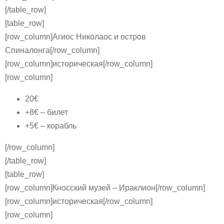
[/table_row]
[table_row]
[row_column]Агиос Николаос и остров
Спиналонга[/row_column]
[row_column]историческая[/row_column]
[row_column]
20€
+8€ – билет
+5€ – корабль
[/row_column]
[/table_row]
[table_row]
[row_column]Кносский музей – Ираклион[/row_column]
[row_column]историческая[/row_column]
[row_column]