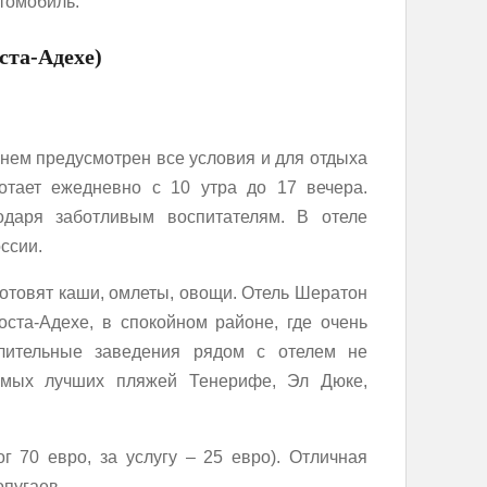
томобиль.
оста-Адехе)
 нем предусмотрен все условия и для отдыха
ботает ежедневно с 10 утра до 17 вечера.
одаря заботливым воспитателям. В отеле
ссии.
готовят каши, омлеты, овощи. Отель Шератон
ста-Адехе, в спокойном районе, где очень
лительные заведения рядом с отелем не
амых лучших пляжей Тенерифе, Эл Дюке,
г 70 евро, за услугу – 25 евро). Отличная
опугаев.