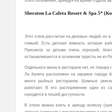
этого положения, арендуя на время отдыха ав
Sheraton La Caleta Resort & Spa 5* (К
Этот отель рассчитан на деловых людей, но в
семьей. Есть детская комната, которая ра
Присмотр за детьми очень хороший, благ
останавливаются в основном туристы не из Ро
Отдельного меню в ресторане нет, но повара 
Ла Калета расположен на окраине города Ко
много рыбных ресторанов. Шумные увесе
работают. В его распоряжении один из с
находится в пешей доступности.
В отеле можно взять в аренду коляску (зало
детская анимация с представлениями и шоу п