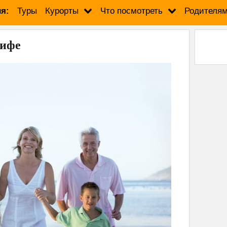
я:
Туры
Курорты
Что посмотреть
Родителя
рифе