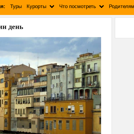
я:
Туры
Курорты
Что посмотреть
Родителя
ин день