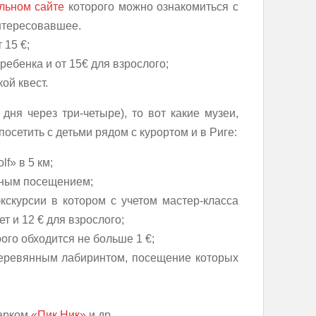
льном сайте
которого можно ознакомиться с
нтересовавшее.
 15 €;
ребенка и от 15€ для взрослого;
ой квест.
дня через три-четыре), то вот какие музеи,
осетить с детьми рядом с курортом и в Риге:
f» в 5 км;
ным посещением;
кскурсии в котором с учетом мастер-класса
ет и 12 € для взрослого;
ого обходится не больше 1 €;
деревянным лабиринтом, посещение которых
парком
«Пик Ник»
и др.