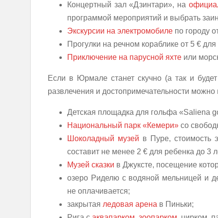
Концертный зал «Дзинтари», на
официа
программой мероприятий и выбрать заи
Экскурсии на электромобиле
по городу от
Прогулки на речном кораблике от 5 € для 
Приключение на парусной яхте
или морск
Если в Юрмале станет скучно (а так и будет 
развлечения и достопримечательности можно п
Детская площадка для гольфа «Saliena gol
Национальный парк «Кемери»
со свобод
Шоколадный музей
в Пуре, стоимость э
составит не менее 2 € для ребенка до 3 л
Музей сказки
в Джуксте, посещение котор
озеро Риделю с водяной мельницей и 
не оплачивается;
закрытая
ледовая арена
в Пиньки;
Рига с
аквапарком
,
зоопарком
, цирком, 