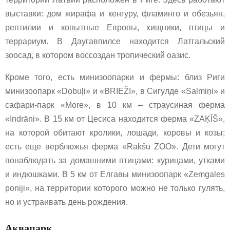
выставки: дом жирафа и кенгуру, фламинго и обезьян,
рептилии и копытные Европы, хищники, птицы и
террариум. В Даугавпилсе находится Латгальский
зоосад, в котором воссоздан тропический оазис.
Кроме того, есть минизоопарки и фермы: близ Риги
минизоопарк «Dobuļi» и «BRIEŽI», в Сигулде «Salmiņi» и
сафари-парк «More», в 10 км – страусиная ферма
«Indrāni». В 15 км от Цесиса находится ферма «ZAĶĪŠ»,
на которой обитают кролики, лошади, коровы и козы;
есть еще верблюжья ферма «Rakšu ZOO». Дети могут
понаблюдать за домашними птицами: курицами, утками
и индюшками. В 5 км от Елгавы минизоопарк «Zemgales
poniji», на территории которого можно не только гулять,
но и устраивать день рождения.
Аквапарк