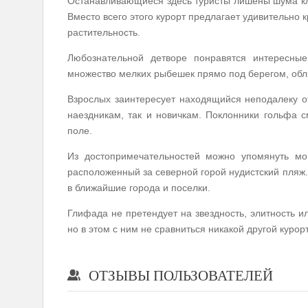
Останавливающиеся здесь туристы лишены шума кл
Вместо всего этого курорт предлагает удивительно 
растительность.
Любознательной детворе понравятся интересн
множество мелких рыбешек прямо под берегом, обл
Взрослых заинтересует находящийся неподалеку о
наездникам, так и новичкам. Поклонники гольфа 
поле.
Из достопримечательностей можно упомянуть мо
расположенный за северной горой нудистский пляж
в ближайшие города и поселки.
Глифада не претендует на звездность, элитность и
но в этом с ним не сравниться никакой другой курорт
ОТЗЫВЫ ПОЛЬЗОВАТЕЛЕЙ