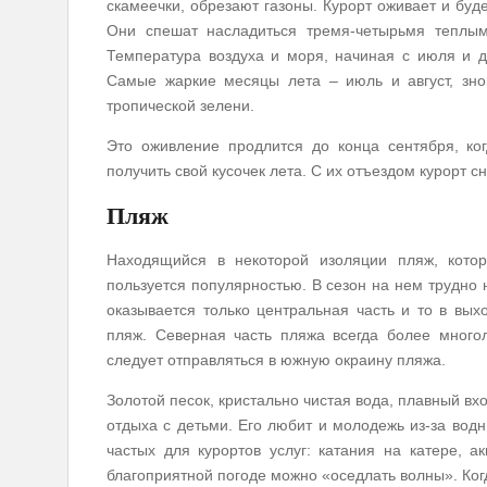
скамеечки, обрезают газоны. Курорт оживает и буд
Они спешат насладиться тремя-четырьмя теплым
Температура воздуха и моря, начиная с июля и до
Самые жаркие месяцы лета – июль и август, зной
тропической зелени.
Это оживление продлится до конца сентября, ко
получить свой кусочек лета. С их отъездом курорт 
Пляж
Находящийся в некоторой изоляции пляж, котор
пользуется популярностью. В сезон на нем трудно 
оказывается только центральная часть и то в вы
пляж. Северная часть пляжа всегда более многол
следует отправляться в южную окраину пляжа.
Золотой песок, кристально чистая вода, плавный в
отдыха с детьми. Его любит и молодежь из-за вод
частых для курортов услуг: катания на катере, 
благоприятной погоде можно «оседлать волны». Ко