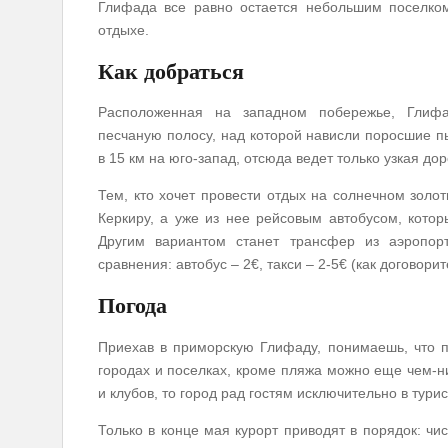
Глифада все равно остается небольшим поселко
отдыхе.
Как добраться
Расположенная на западном побережье, Глифа
песчаную полосу, над которой нависли поросшие п
в 15 км на юго-запад, отсюда ведет только узкая до
Тем, кто хочет провести отдых на солнечном золо
Керкиру, а уже из нее рейсовым автобусом, кото
Другим вариантом станет трансфер из аэропорт
сравнения: автобус – 2€, такси – 2-5€ (как договорит
Погода
Приехав в приморскую Глифаду, понимаешь, что п
городах и поселках, кроме пляжа можно еще чем-ни
и клубов, то город рад гостям исключительно в тури
Только в конце мая курорт приводят в порядок: ч