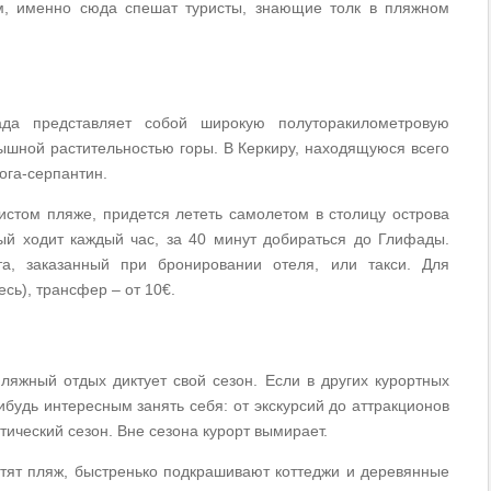
м, именно сюда спешат туристы, знающие толк в пляжном
да представляет собой широкую полуторакилометровую
ышной растительностью горы. В Керкиру, находящуюся всего
рога-серпантин.
тистом пляже, придется лететь самолетом в столицу острова
рый ходит каждый час, за 40 минут добираться до Глифады.
а, заказанный при бронировании отеля, или такси. Для
есь), трансфер – от 10€.
ляжный отдых диктует свой сезон. Если в других курортных
будь интересным занять себя: от экскурсий до аттракционов
стический сезон. Вне сезона курорт вымирает.
истят пляж, быстренько подкрашивают коттеджи и деревянные