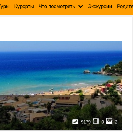
Туры
Курорты
Что посмотреть
Экскурсии
Родит
9179
0
2