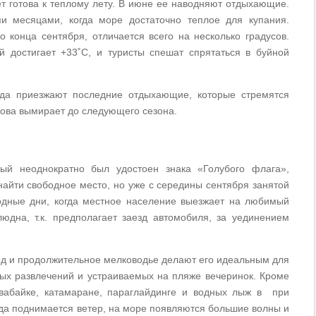
ет готова к теплому лету. В июне ее наводняют отдыхающие.
и месяцами, когда море достаточно теплое для купания.
 конца сентября, отличается всего на несколько градусов.
 достигает +33˚С, и туристы спешат спрятаться в буйной
гда приезжают последние отдыхающие, которые стремятся
снова вымирает до следующего сезона.
ый неоднократно был удостоен знака «Голубого флага»,
найти свободное место, но уже с середины сентября занятой
ходные дни, когда местное население выезжает на любимый
юдна, т.к. предполагает заезд автомобиля, за уединением
ход и продолжительное мелководье делают его идеальным для
ных развлечений и устраиваемых на пляже вечеринок. Кроме
аквабайке, катамаране, параглайдинге и водных лыж в при
гда поднимается ветер, на море появляются большие волны и