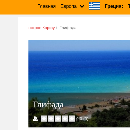
Главная
Европа
Греция:
остров Корфу
Глифада
Глифада
0.0
(
0
)