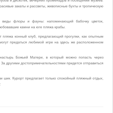
убов и дискотек, вечерних променадов и посещений музеев.
красивые закаты и рассветы, живописные бухты и тропическую
ые виды флоры и фауны: напоминающий бабочку цветок,
юбовавшие камни на юге пляжа крабы.
т пляжа конный клуб, предлагающий прогулки, как опытным
смогут предаться любимой игре на здесь же расположенном
настырь Божьей Матери, в который можно попасть через
. За другими достопримечательностями придется отправиться
ли шик. Курорт предлагает только спокойный пляжный отдых,
.