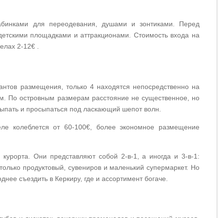
абинками для переодевания, душами и зонтиками. Перед
детскими площадками и аттракционами. Стоимость входа на
елах 2-12€ .
антов размещения, только 4 находятся непосредственно на
км. По островным размерам расстояние не существенное, но
асыпать и просыпаться под ласкающий шепот волн.
еле колеблется от 60-100€, более экономное размещение
курорта. Они представляют собой 2-в-1, а иногда и 3-в-1:
 только продуктовый, сувениров и маленький супермаркет. Но
однее съездить в Керкиру, где и ассортимент богаче.