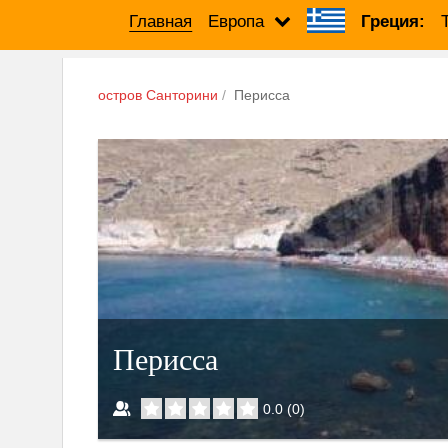
Главная
Европа
Греция:
остров Санторини
Перисса
Перисса
0.0
(
0
)