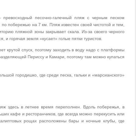
- превосходный песочно-галечный пляж с черным песком
 по побережью на 7 км. Пляж известен своей чистотой и тем,
риторию пляжной зоны закрывает скала. Из-за своего черного
я, и горячая земля «кусает» голые пятки туристов.
еет крутой спуск, поэтому заходить в воду надо с платформы
 разделяющей Периссу и Камари, поэтому там можно купаться
льшой городишко, где среди песка, гальки и «марсианского»
ляж здесь в летнее время переполнен. Вдоль побережья, в
ьших кафе и ресторанчиков, где всегда можно перекусить или
вкалиптовых рощах расположены бары и ночные клубы, где