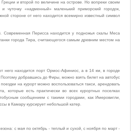
Греции и второй по величине на острове. Но вопреки своим
 и чуточку «надменный» маленький приморский городок,
жной стороне от него находится всемирно известный символ
й. Современная Перисса находится у подножья скалы Меса
станки города Тира, считающегося самым древним местом на
от него находится порт Ормос-Афиниос, а в 14 км, в городе
Поэтому добравшись до Фиры, можно взять билет на автобус
 поездки на курорт можно воспользоваться такси, арендовать
та, которые есть практически во всех курортных поселках
автобусным сообщением с такими городами, как Имеровигли,
ссы в Камару курсирует небольшой катер.
зона: с мая по октябрь - теплый и сухой, с ноября по март -