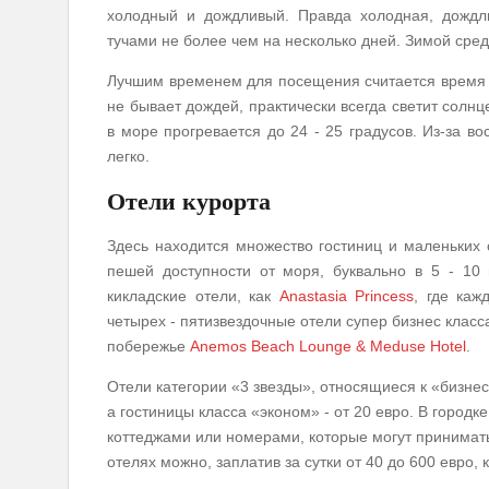
холодный и дождливый. Правда холодная, дождли
тучами не более чем на несколько дней. Зимой сред
Лучшим временем для посещения считается время с
не бывает дождей, практически всегда светит солнц
в море прогревается до 24 - 25 градусов. Из-за в
легко.
Отели курорта
Здесь находится множество гостиниц и маленьких
пешей доступности от моря, буквально в 5 - 10
кикладские отели, как
Anastasia Princess
, где каж
четырех - пятизвездочные отели супер бизнес класс
побережье
Anemos Beach Lounge & Meduse Hotel
.
Отели категории «3 звезды», относящиеся к «бизнес»
а гостиницы класса «эконом» - от 20 евро. В город
коттеджами или номерами, которые могут принимать
отелях можно, заплатив за сутки от 40 до 600 евро, 