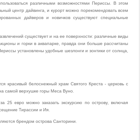
оспользоваться различными возможностями Периссы. В этом
ьный центр дайвинга, и курорт можно порекомендовать всем
ированных дайверов и новичков существуют специальные
 развлечений существует и на ее поверхности: различные виды
акционы и горки в аквапарке, правда они больше рассчитаны
Периссы установлены удобные шезлонги и зонтики от солнца,
ся красивый белоснежный храм Святого Креста - церковь с
на самой верхушке горы Меса Вуно.
 за 25 евро можно заказать экскурсию по острову, включая
осещение Тирассии и Ия.
являются брендом острова Санторини.