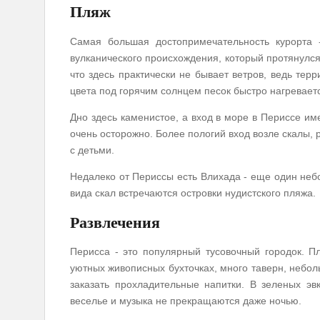
Пляж
Самая большая достопримечательность курорта 
вулканического происхождения, который протянулся
что здесь практически не бывает ветров, ведь тер
цвета под горячим солнцем песок быстро нагреваетс
Дно здесь каменистое, а вход в море в Периссе им
очень осторожно. Более пологий вход возле скалы,
с детьми.
Недалеко от Периссы есть Влихада - еще один небо
вида скал встречаются островки нудистского пляжа.
Развлечения
Перисса - это популярный тусовочный городок. П
уютных живописных бухточках, много таверн, небол
заказать прохладительные напитки. В зеленых э
веселье и музыка не прекращаются даже ночью.