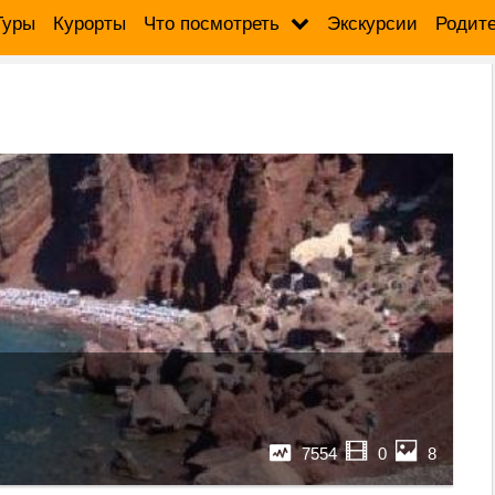
Туры
Курорты
Что посмотреть
Экскурсии
Родит
7554
0
8