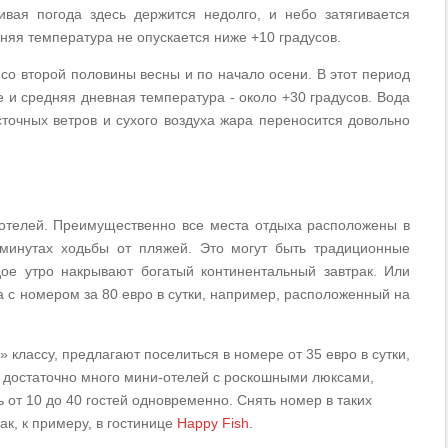
вая погода здесь держится недолго, и небо затягивается
няя температура не опускается ниже +10 градусов.
о второй половины весны и по начало осени. В этот период
е и средняя дневная температура - около +30 градусов. Вода
осточных ветров и сухого воздуха жара переносится довольно
 отелей. Преимущественно все места отдыха расположены в
 минутах ходьбы от пляжей. Это могут быть традиционные
дое утро накрывают богатый континентальный завтрак. Или
а с номером за 80 евро в сутки, например, расположенный на
 классу, предлагают поселиться в номере от 35 евро в сутки,
ке достаточно много мини-отелей с роскошными люксами,
 от 10 до 40 гостей одновременно. Снять номер в таких
как, к примеру, в гостинице
Happy Fish
.