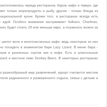
расположилась череда ресторанов, баров, кафе и таверн, где
овят только морепродукты и рыбу, другие - только блюда из
национальной кухни. Кроме того, в ресторанах всегда есть
 едой. Особого внимания заслуживают Vulkano, Charlinas,
 двоих будет стоить 20 или меньше евро, а поужинать можно за
шепот волн в многочисленных кафе, ведь некоторые из них
 посидеть в знаменитом баре Lazy Lizard. В меню бара -
ков и различных сортов чая и кофе. Есть и алкогольные
izard и местное пиво Donkey Beers. В некоторых ресторанах
но разнообразный мир развлечений, курорт считается местом
тели уединенного и размеренного отдыха, семьи с детьми и