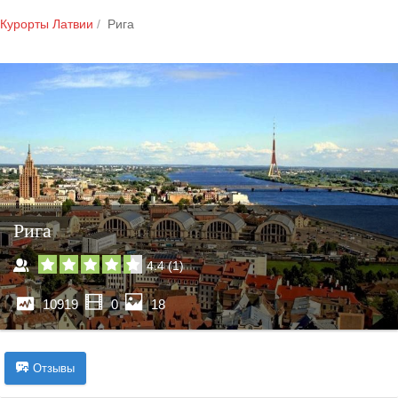
Курорты Латвии
Рига
Рига
4.4
(
1
)
10919
0
18
Отзывы