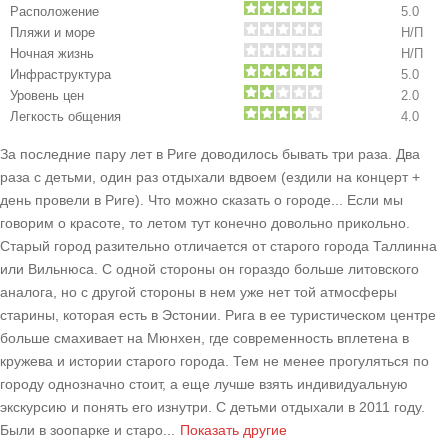
Расположение
5.0
Пляжи и море
Н/П
Ночная жизнь
Н/П
Инфраструктура
5.0
Уровень цен
2.0
Легкость общения
4.0
За последние пару лет в Риге доводилось бывать три раза. Два
раза с детьми, один раз отдыхали вдвоем (ездили на концерт +
день провели в Риге). Что можно сказать о городе... Если мы
говорим о красоте, то летом тут конечно довольно прикольно.
Старый город разительно отличается от старого города Таллинна
или Вильнюса. С одной стороны он гораздо больше литовского
аналога, но с другой стороны в нем уже нет той атмосферы
старины, которая есть в Эстонии. Рига в ее туристическом центре
больше смахивает на Мюнхен, где современность вплетена в
кружева и истории старого города. Тем не менее прогуляться по
городу однозначно стоит, а еще лучше взять индивидуальную
экскурсию и понять его изнутри. С детьми отдыхали в 2011 году.
Были в зоопарке и старо
...
Показать другие