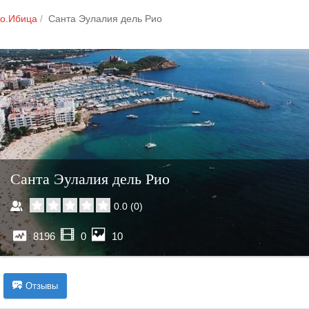
о.Ибица
Санта Эулалия дель Рио
Санта Эулалия дель Рио
0.0
(
0
)
8196
0
10
Отзывы