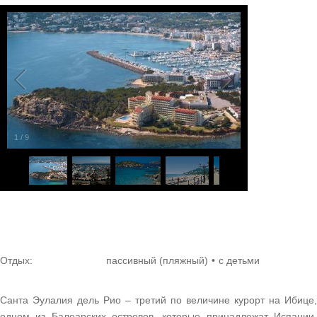
1
/
9
Отдых:
пассивный (пляжный)
с детьми
Санта Эулалия дель Рио – третий по величине курорт на Ибице,
одном из Балеарских островов, которые принадлежат Испании.