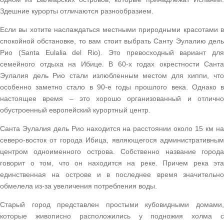
Здешние курорты отличаются разнообразием.
Если вы хотите наслаждаться местными природными красотами в
спокойной обстановке, то вам стоит выбрать Санту Эулалию дель
Рио (Santa Eulalia del Rio). Это превосходный вариант для
семейного отдыха на Ибице. В 60-х годах окрестности Санта
Эулалия дель Рио стали излюбленным местом для хиппи, что
особенно заметно стало в 90-е годы прошлого века. Однако в
настоящее время – это хорошо организованный и отлично
обустроенный европейский курортный центр.
Санта Эулалия дель Рио находится на расстоянии около 15 км на
северо-восток от города Ибица, являющегося административным
центром одноименного острова. Собственно название города
говорит о том, что он находится на реке. Причем река эта
единственная на острове и в последнее время значительно
обмелела из-за увеличения потребления воды.
Старый город представлен простыми кубовидными домами,
которые живописно расположились у подножия холма с