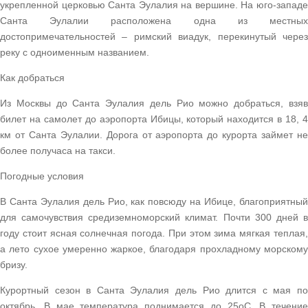
укрепленной церковью Санта Эулалия на вершине. На юго-западе
Санта Эулалии расположена одна из местных
достопримечательностей – римский виадук, перекинутый через
реку с одноименным названием.
Как добраться
Из Москвы до Санта Эулалия дель Рио можно добраться, взяв
билет на самолет до аэропорта Ибицы, который находится в 18, 4
км от Санта Эулалии. Дорога от аэропорта до курорта займет не
более получаса на такси.
Погодные условия
В Санта Эулалия дель Рио, как повсюду на Ибице, благоприятный
для самочувствия средиземноморский климат. Почти 300 дней в
году стоит ясная солнечная погода. При этом зима мягкая теплая,
а лето сухое умеренно жаркое, благодаря прохладному морскому
бризу.
Курортный сезон в Санта Эулалия дель Рио длится с мая по
октябрь. В мае температура поднимается до 25оС. В течение