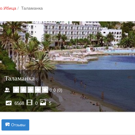
о.Ибица
Таламанка
Таламанка
0.0
(
0
)
6568
0
5
Отзывы