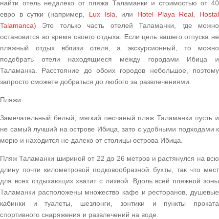
найти отель недалеко от пляжа Таламанки и стоимостью от 40
евро в сутки (например,
Lux Isla
, или
Hotel Playa Real
,
Hosta
Talamanca
) Это только часть отелей Таламанки, где можно
остановится во время своего отдыха. Если цель вашего отпуска не
пляжный отдых вблизи отеля, а экскурсионный, то можно
подобрать отели находящиеся между городами Ибица и
Таламанка. Расстояние до обоих городов небольшое, поэтому
запросто сможете добраться до любого за развлечениями.
Пляжи
Замечательный белый, мягкий песчаный пляж Таламанки пусть и
не самый лучший на острове Ибица, зато с удобными подходами к
морю и находится не далеко от столицы острова Ибица.
Пляж Таламанки шириной от 22 до 26 метров и растянулся на всю
длину почти километровой подковообразной бухты, так что мест
для всех отдыхающих хватит с лихвой. Вдоль всей пляжной зоны
Таламанки расположены множество кафе и ресторанов, душевые
кабинки и туалеты, шезлонги, зонтики и пункты проката
спортивного снаряжения и развлечений на воде.