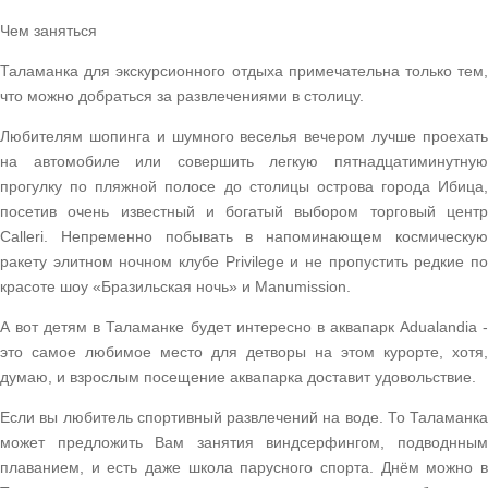
Чем заняться
Таламанка для экскурсионного отдыха примечательна только тем,
что можно добраться за развлечениями в столицу.
Любителям шопинга и шумного веселья вечером лучше проехать
на автомобиле или совершить легкую пятнадцатиминутную
прогулку по пляжной полосе до столицы острова города Ибица,
посетив очень известный и богатый выбором торговый центр
Calleri. Непременно побывать в напоминающем космическую
ракету элитном ночном клубе Privilege и не пропустить редкие по
красоте шоу «Бразильская ночь» и Manumission.
А вот детям в Таламанке будет интересно в аквапарк Adualandia -
это самое любимое место для детворы на этом курорте, хотя,
думаю, и взрослым посещение аквапарка доставит удовольствие.
Если вы любитель спортивный развлечений на воде. То Таламанка
может предложить Вам занятия виндсерфингом, подводнным
плаванием, и есть даже школа парусного спорта. Днём можно в