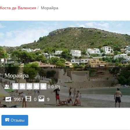
Коста де Валенсия
Морайра
Морайра
0.0
(
0
)
9967
0
9
Отзывы