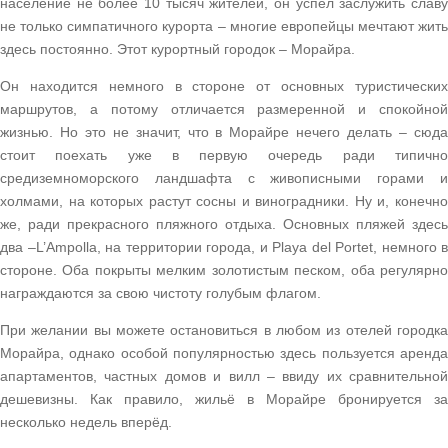
население не более 10 тысяч жителей, он успел заслужить славу
не только симпатичного курорта – многие европейцы мечтают жить
здесь постоянно. Этот курортный городок – Морайра.
Он находится немного в стороне от основных туристических
маршрутов, а потому отличается размеренной и спокойной
жизнью. Но это не значит, что в Морайре нечего делать – сюда
стоит поехать уже в первую очередь ради типично
средиземноморского ландшафта с живописными горами и
холмами, на которых растут сосны и виноградники. Ну и, конечно
же, ради прекрасного пляжного отдыха. Основных пляжей здесь
два –L’Ampolla, на территории города, и Playa del Portet, немного в
стороне. Оба покрыты мелким золотистым песком, оба регулярно
награждаются за свою чистоту голубым флагом.
При желании вы можете остановиться в любом из отелей городка
Морайра, однако особой популярностью здесь пользуется аренда
апартаментов, частных домов и вилл – ввиду их сравнительной
дешевизны. Как правило, жильё в Морайре бронируется за
несколько недель вперёд.