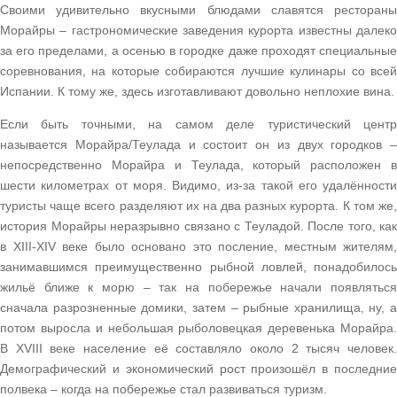
Своими удивительно вкусными блюдами славятся рестораны
Морайры – гастрономические заведения курорта известны далеко
за его пределами, а осенью в городке даже проходят специальные
соревнования, на которые собираются лучшие кулинары со всей
Испании. К тому же, здесь изготавливают довольно неплохие вина.
Если быть точными, на самом деле туристический центр
называется Морайра/Теулада и состоит он из двух городков –
непосредственно Морайра и Теулада, который расположен в
шести километрах от моря. Видимо, из-за такой его удалённости
туристы чаще всего разделяют их на два разных курорта. К том же,
история Морайры неразрывно связано с Теуладой. После того, как
в XIII-XIV веке было основано это посление, местным жителям,
занимавшимся преимущественно рыбной ловлей, понадобилось
жильё ближе к морю – так на побережье начали появляться
сначала разрозненные домики, затем – рыбные хранилища, ну, а
потом выросла и небольшая рыболовецкая деревенька Морайра.
В XVIII веке население её составляло около 2 тысяч человек.
Демографический и экономический рост произошёл в последние
полвека – когда на побережье стал развиваться туризм.