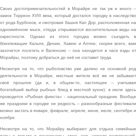
Своих достопримечательностей в Морайре не так уж и много –
замок Торреон XVIII века, который достался городку в наследство
от рода Бурбонов, и смотровая башня Кап Дор, расположенная на
одноимённом мысе, откуда открываются восхитительные виды на
окрестности. Однако из этого городка можно съездить в
близлежащие Кальпе, Дению, Хавею и Алтею; скорее всего, вам
захочется посетить и Валенсию – она находится в часе езды от
Морайры, поэтому добраться до неё не составит труда.
Несмотря на то, что рыболовство уже далеко не основной род
деятельности в Морайре, местные жители всё же не забывают
своё прошлое (да и, в общем-то, настоящее – учитывая
богатейший выбор рыбных блюд в местной кухне): в июле здесь
проводится «Рыбная фиеста» - национальный праздник. Вообще
же праздники в городке не редкость – разнообразные фестивали
можно застать в январе, феврале, апреле, июне, июле, сентябре и
ноябре.
Несмотря на то, что Морайру выбирают для отдыха семейные
пары с детьми и пенсионеры, здесь есть немало развлечений,