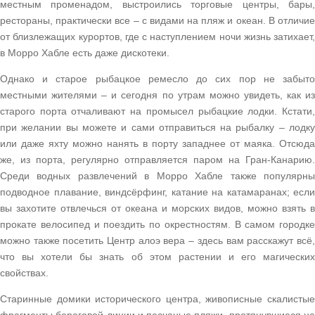
местным променадом, выстроились торговые центры, бары,
рестораны, практически все – с видами на пляж и океан. В отличие
от близлежащих курортов, где с наступлением ночи жизнь затихает,
в Морро Хабле есть даже дискотеки.
Однако и старое рыбацкое ремесло до сих пор не забыто
местными жителями – и сегодня по утрам можно увидеть, как из
старого порта отчаливают на промысел рыбацкие лодки. Кстати,
при желании вы можете и сами отправиться на рыбалку – лодку
или даже яхту можно нанять в порту западнее от маяка. Отсюда
же, из порта, регулярно отправляется паром на Гран-Канарию.
Среди водных развлечений в Морро Хабле также популярны
подводное плавание, виндсёрфинг, катание на катамаранах; если
вы захотите отвлечься от океана и морских видов, можно взять в
прокате велосипед и поездить по окрестностям. В самом городке
можно также посетить Центр алоэ вера – здесь вам расскажут всё,
что вы хотели бы знать об этом растении и его магических
свойствах.
Старинные домики исторического центра, живописные скалистые