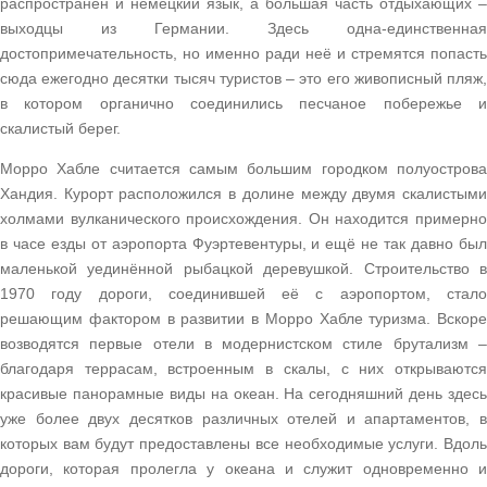
распространён и немецкий язык, а большая часть отдыхающих –
выходцы из Германии. Здесь одна-единственная
достопримечательность, но именно ради неё и стремятся попасть
сюда ежегодно десятки тысяч туристов – это его живописный пляж,
в котором органично соединились песчаное побережье и
скалистый берег.
Морро Хабле считается самым большим городком полуострова
Хандия. Курорт расположился в долине между двумя скалистыми
холмами вулканического происхождения. Он находится примерно
в часе езды от аэропорта Фуэртевентуры, и ещё не так давно был
маленькой уединённой рыбацкой деревушкой. Строительство в
1970 году дороги, соединившей её с аэропортом, стало
решающим фактором в развитии в Морро Хабле туризма. Вскоре
возводятся первые отели в модернистском стиле брутализм –
благодаря террасам, встроенным в скалы, с них открываются
красивые панорамные виды на океан. На сегодняшний день здесь
уже более двух десятков различных отелей и апартаментов, в
которых вам будут предоставлены все необходимые услуги. Вдоль
дороги, которая пролегла у океана и служит одновременно и