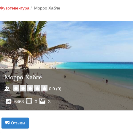
Фуэртевентура
Морро Хабле
Морро Хабле
0.0
(
0
)
6463
0
3
Отзывы