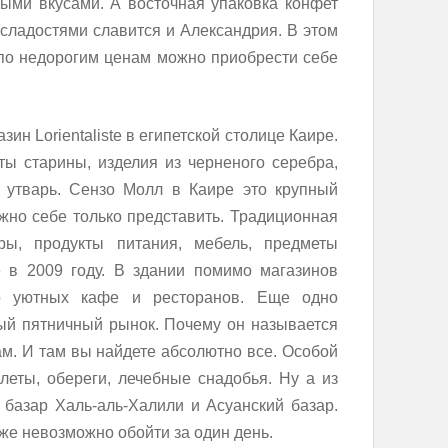
ыми вкусами. А восточная упаковка конфет
 сладостями славится и Александрия. В этом
е по недорогим ценам можно приобрести себе
ин Lorientaliste в египетской столице Каире.
ы старины, изделия из черненого серебра,
я утварь. Сензо Молл в Каире это крупный
ожно себе только представить. Традиционная
ры, продукты питания, мебель, предметы
 в 2009 году. В здании помимо магазинов
о уютных кафе и ресторанов. Еще одно
ый пятничный рынок. Почему он называется
ам. И там вы найдете абсолютно все. Особой
леты, обереги, лечебные снадобья. Ну а из
базар Халь-аль-Халили и Асуанский базар.
же невозможно обойти за один день.