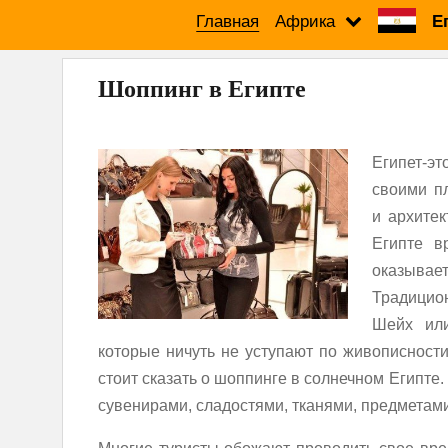
Главная
Африка
Е
Шоппинг в Египте
Египет-э
своими п
и архитек
Египте в
оказыва
Традицио
Шейх или
которые ничуть не уступают по живописност
стоит сказать о шоппинге в солнечном Египте
сувенирами, сладостями, тканями, предметами