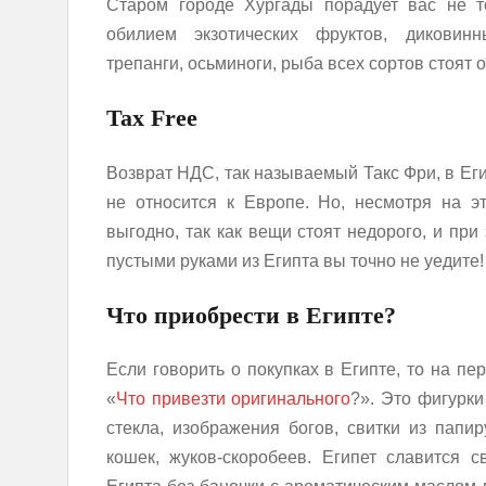
Старом городе Хургады порадует вас не т
обилием экзотических фруктов, диковин
трепанги, осьминоги, рыба всех сортов стоят 
Tax Free
Возврат НДС, так называемый Такс Фри, в Егип
не относится к Европе. Но, несмотря на э
выгодно, так как вещи стоят недорого, и пр
пустыми руками из Египта вы точно не уедите!
Что приобрести в Египте?
Если говорить о покупках в Египте, то на п
«
Что привезти оригинального
?». Это фигурк
стекла, изображения богов, свитки из папи
кошек, жуков-скоробеев. Египет славится 