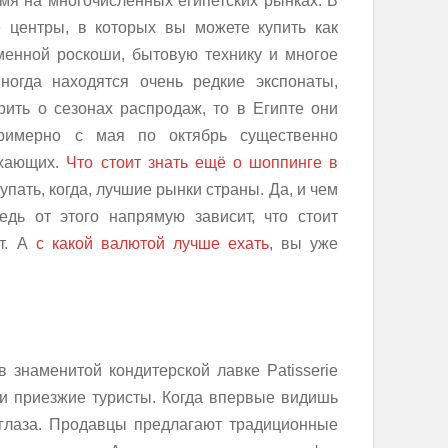
мя на многочисленных египетских рынках. В
 центры, в которых вы можете купить как
менной роскоши, бытовую технику и многое
огда находятся очень редкие экспонаты,
рить о сезонах распродаж, то в Египте они
Примерно с мая по октябрь существенно
ыхающих.
Что стоит знать ещё о шоппинге в
купать, когда, лучшие рынки страны. Да, и чем
едь от этого напрямую зависит, что стоит
ет. А
с какой валютой лучше ехать
, вы уже
 знаменитой кондитерской лавке Patisserie
к и приезжие туристы. Когда впервые видишь
 глаза. Продавцы предлагают традиционные