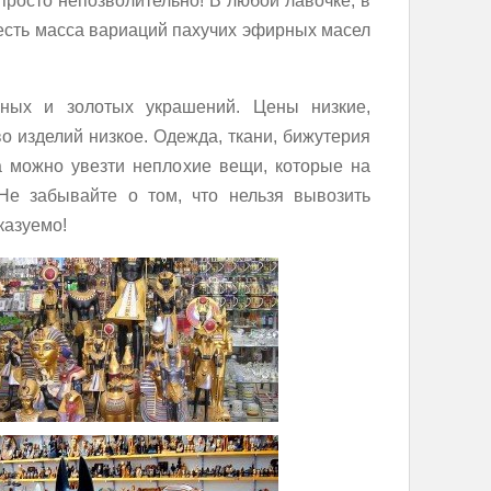
просто непозволительно! В любой лавочке, в
 есть масса вариаций пахучих эфирных масел
ных и золотых украшений. Цены низкие,
во изделий низкое. Одежда, ткани, бижутерия
а можно увезти неплохие вещи, которые на
Не забывайте о том, что нельзя вывозить
казуемо!