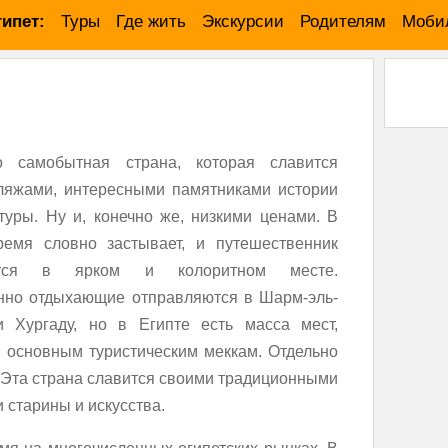
гипет:
Туры
Где жить
Экскурсии
Родителям
Мобил
то самобытная страна, которая славится
ляжами, интересными памятниками истории
туры. Ну и, конечно же, низкими ценами. В
ремя словно застывает, и путешественник
ется в ярком и колоритном месте.
нно отдыхающие отправляются в Шарм-эль-
 Хургаду, но в Египте есть масса мест,
и основным туристическим меккам. Отдельно
. Эта страна славится своими традиционными
 старины и искусства.