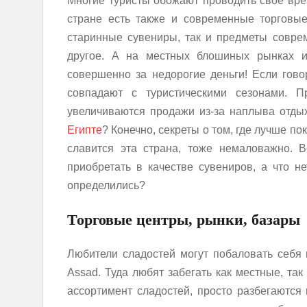
Многие туристы обожают проводить свое вре
стране есть также и современные торговые
старинные сувениры, так и предметы совре
другое. А на местных блошиных рынках ин
совершенно за недорогие деньги! Если гово
совпадают с туристическими сезонами. 
увеличиваются продажи из-за наплыва отд
Египте
? Конечно, секреты о том, где лучше по
славится эта страна, тоже немаловажно. В
приобретать в качестве сувениров, а что н
определились?
Торговые центры, рынки, базары
Любители сладостей могут побаловать себя в
Assad. Туда любят забегать как местные, та
ассортимент сладостей, просто разбегаются