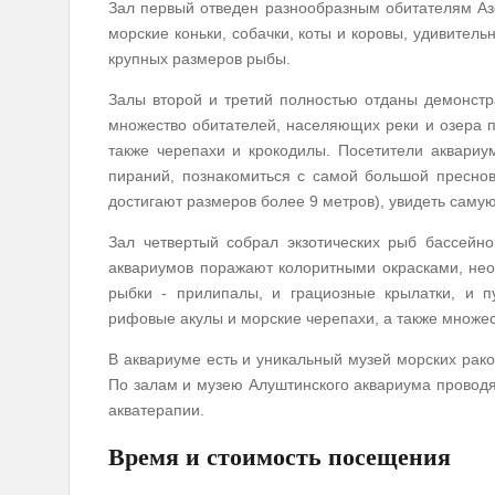
Зал первый отведен разнообразным обитателям Азо
морские коньки, собачки, коты и коровы, удивитель
крупных размеров рыбы.
Залы второй и третий полностью отданы демонстр
множество обитателей, населяющих реки и озера 
также черепахи и крокодилы. Посетители аквариу
пираний, познакомиться с самой большой преснов
достигают размеров более 9 метров), увидеть самую
Зал четвертый собрал экзотических рыб бассейно
аквариумов поражают колоритными окрасками, н
рыбки - прилипалы, и грациозные крылатки, и пу
рифовые акулы и морские черепахи, а также множес
В аквариуме есть и уникальный музей морских рако
По залам и музею Алуштинского аквариума проводя
акватерапии.
Время и стоимость посещения