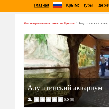
Главная
Крым:
Туры
Где ж
Достопримечательности Крыма
Алуштинский аква
Алуштинский аквариум
0.0
(
0
)