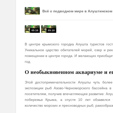
Всё о подводном мире в Алуштинском
В центре крымского городка Алушта туристов гос
Уникальное царство обитателей морей, озер и ре
помещении в центре города. И желающих приобщит
год.
О необыкновенном аквариуме и ег
Этой достопримечательности Алушты чуть более
экспозиции рыб Азово-Черноморского бассейна в
посетителям, получив впечатляющее развитие: Ал
побережье Крыма, а спустя 10 лет обзавелся 
количество морских и пресноводных рыб, ракообраз