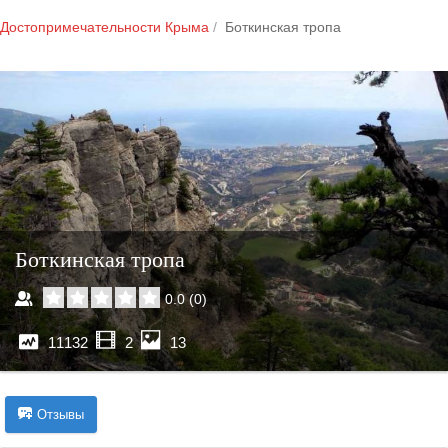
Достопримечательности Крыма
Боткинская тропа
Боткинская тропа
0.0
(
0
)
11132
2
13
Отзывы