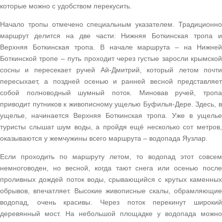
которые можно с удобством перекусить.
Начало тропы отмечено специальным указателем. Традиционно
маршрут делится на две части: Нижняя Боткинская тропа и
Верхняя Боткинская тропа. В начале маршрута – на Нижней
Боткинской тропе – путь проходит через густые заросли крымской
сосны и пересекает ручей Ай-Дмитрий, который летом почти
пересыхает, а поздней осенью и ранней весной представляет
собой полноводный шумный поток. Миновав ручей, тропа
приводит путников к живописному ущелью Буфилья-Дере. Здесь, в
ущелье, начинается Верхняя Боткинская тропа. Уже в ущелье
туристы слышат шум воды, а пройдя ещё несколько сот метров,
оказываются у жемчужины всего маршрута – водопада Яузлар.
Если проходить по маршруту летом, то водопад этот совсем
немноговоден, но весной, когда тают снега или осенью после
проливных дождей поток воды, срывающийся с крутых каменных
обрывов, впечатляет. Высокие живописные скалы, обрамляющие
водопад, очень красивы. Через поток перекинут широкий
деревянный мост. На небольшой площадке у водопада можно