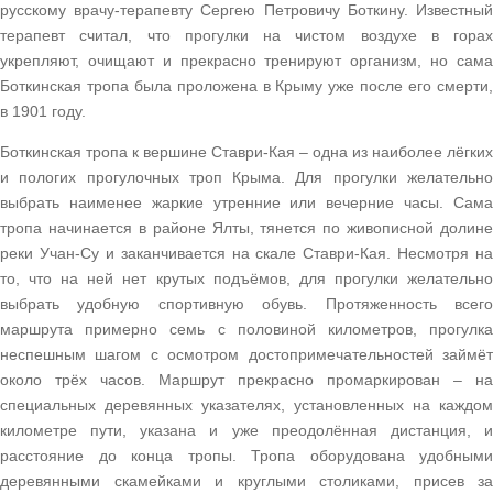
русскому врачу-терапевту Сергею Петровичу Боткину. Известный
терапевт считал, что прогулки на чистом воздухе в горах
укрепляют, очищают и прекрасно тренируют организм, но сама
Боткинская тропа была проложена в Крыму уже после его смерти,
в 1901 году.
Боткинская тропа к вершине Ставри-Кая – одна из наиболее лёгких
и пологих прогулочных троп Крыма. Для прогулки желательно
выбрать наименее жаркие утренние или вечерние часы. Сама
тропа начинается в районе Ялты, тянется по живописной долине
реки Учан-Су и заканчивается на скале Ставри-Кая. Несмотря на
то, что на ней нет крутых подъёмов, для прогулки желательно
выбрать удобную спортивную обувь. Протяженность всего
маршрута примерно семь с половиной километров, прогулка
неспешным шагом с осмотром достопримечательностей займёт
около трёх часов. Маршрут прекрасно промаркирован – на
специальных деревянных указателях, установленных на каждом
километре пути, указана и уже преодолённая дистанция, и
расстояние до конца тропы. Тропа оборудована удобными
деревянными скамейками и круглыми столиками, присев за