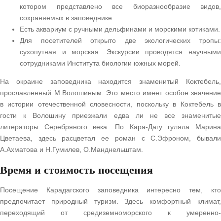
котором представлено все биоразнообразие видов,
сохраняемых в заповеднике.
Есть аквариум с ручными дельфинами и морскими котиками.
Для посетителей открыто две экологических тропы:
сухопутная и морская. Экскурсии проводятся научными
сотрудниками Института биологии южных морей.
На окраине заповедника находится знаменитый Коктебель,
прославленный М.Волошиным. Это место имеет особое значение
в истории отечественной словесности, поскольку в Коктебель в
гости к Волошину приезжали едва ли не все знаменитые
литераторы Серебряного века. По Кара-Дагу гуляла Марина
Цветаева, здесь расцветал ее роман с С.Эфроном, бывали
А.Ахматова и Н.Гумилев, О.Манднельштам.
Время и стоимость посещения
Посещение Карадагского заповедника интересно тем, кто
предпочитает природный туризм. Здесь комфортный климат,
переходящий от средиземноморского к умеренно-