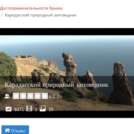
Достопримечательности Крыма
Карадагский природный заповедник
Карадагский природный заповедник
0.0
(
0
)
6371
2
10
Отзывы