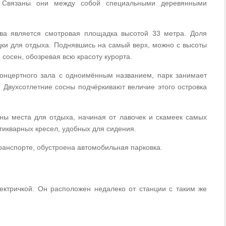
. Связаны они между собой специальными деревянными
ва является смотровая площадка высотой 33 метра. Доля
и для отдыха. Поднявшись на самый верх, можно с высоты
сосен, обозревая всю красоту курорта.
нцертного зала с одноимённым названием, парк занимает
 Двухсотлетние сосны подчёркивают величие этого островка
ны места для отдыха, начиная от лавочек и скамеек самых
тикварных кресел, удобных для сидения.
транспорте, обустроена автомобильная парковка.
ектричкой. Он расположен недалеко от станции с таким же