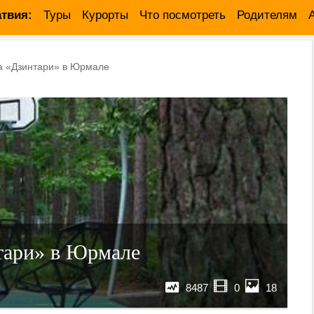
твия:
Туры
Курорты
Что посмотреть
Родителям
а «Дзинтари» в Юрмале
тари» в Юрмале
8487
0
18