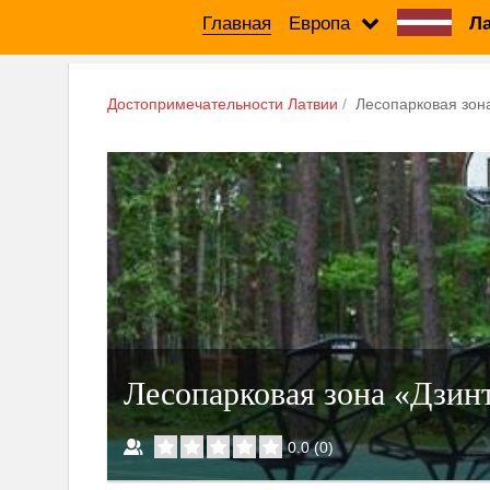
Главная
Европа
Ла
Достопримечательности Латвии
Лесопарковая зон
Лесопарковая зона «Дзин
0.0
(
0
)