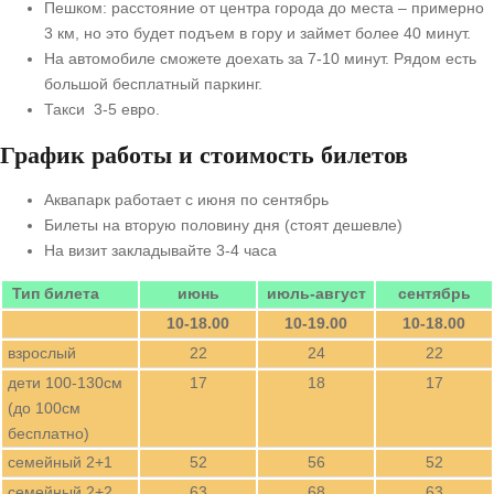
Пешком: расстояние от центра города до места – примерно
3 км, но это будет подъем в гору и займет более 40 минут.
На автомобиле сможете доехать за 7-10 минут. Рядом есть
большой бесплатный паркинг.
Такси 3-5 евро.
График работы и стоимость билетов
Аквапарк работает с июня по сентябрь
Билеты на вторую половину дня (стоят дешевле)
На визит закладывайте 3-4 часа
Тип билета
июнь
июль-август
сентябрь
10-18.00
10-19.00
10-18.00
взрослый
22
24
22
дети 100-130см
17
18
17
(до 100см
бесплатно)
семейный 2+1
52
56
52
семейный 2+2
63
68
63