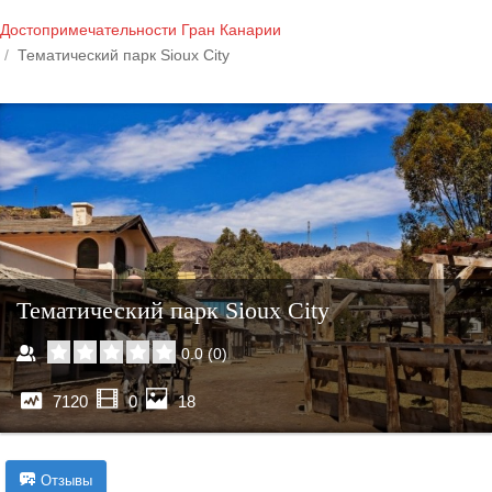
Достопримечательности Гран Канарии
Тематический парк Sioux City
Тематический парк Sioux City
0.0
(
0
)
7120
0
18
Отзывы