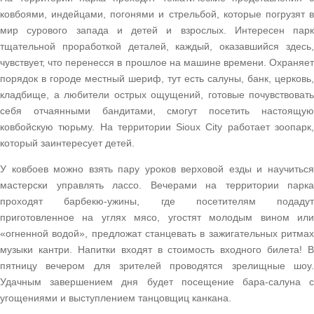
ковбоями, индейцами, погонями и стрельбой, которые погрузят в
мир сурового запада и детей и взрослых. Интересен парк
тщательной проработкой деталей, каждый, оказавшийся здесь,
чувствует, что перенесся в прошлое на машине времени. Охраняет
порядок в городе местный шериф, тут есть салуны, банк, церковь,
кладбище, а любители острых ощущений, готовые почувствовать
себя отчаянными бандитами, смогут посетить настоящую
ковбойскую тюрьму. На территории Sioux City работает зоопарк,
который заинтересует детей.
У ковбоев можно взять пару уроков верховой езды и научиться
мастерски управлять лассо. Вечерами на территории парка
проходят барбекю-ужины, где посетителям подадут
приготовленное на углях мясо, угостят молодым вином или
«огненной водой», предложат станцевать в зажигательных ритмах
музыки кантри. Напитки входят в стоимость входного билета! В
пятницу вечером для зрителей проводятся зрелищные шоу.
Удачным завершением дня будет посещение бара-салуна с
угощениями и выступлением танцовщиц канкана.