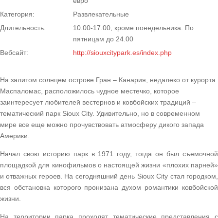
евро
Категория:
Развлекательные
Длительность:
10.00-17.00, кроме понедельника. По
пятницам до 24.00
Вебсайт:
http://siouxcitypark.es/index.php
На залитом солнцем острове Гран – Канария, недалеко от курорта
Маспаломас, расположилось чудное местечко, которое
заинтересует любителей вестернов и ковбойских традиций –
тематический парк Sioux City. Удивительно, но в современном
мире все еще можно прочувствовать атмосферу дикого запада
Америки.
Начал свою историю парк в 1971 году, тогда он был съемочной
площадкой для кинофильмов о настоящей жизни «плохих парней»
и отважных героев. На сегодняшний день Sioux City стал городком,
вся обстановка которого пронизана духом романтики ковбойской
жизни.
На территории парка проходят тематические представления с