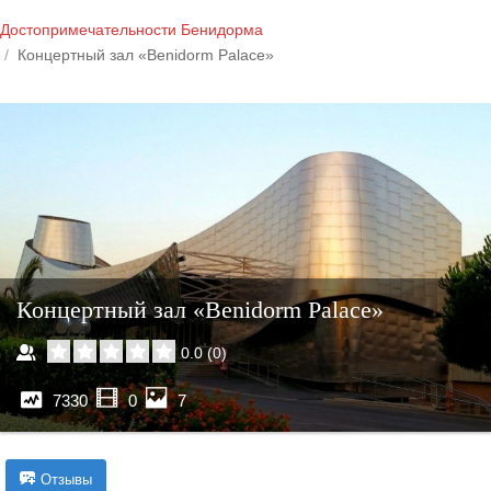
Достопримечательности Бенидорма
Концертный зал «Benidorm Palace»
Концертный зал «Benidorm Palace»
0.0
(
0
)
7330
0
7
Отзывы