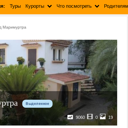
я:
Туры
Курорты
Что посмотреть
Родителя
ад Маримуртра
уртра
Выделенное
9060
0
19