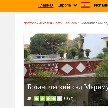
Главная
Европа
Испани
Достопримечательности Бланеса
Ботанический с
Ботанический сад Марим
3.8
(
2
)