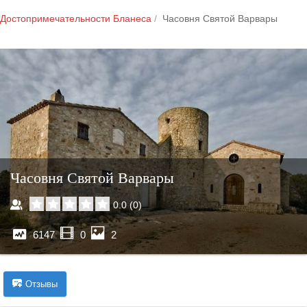
Достопримечательности Бланеса
Часовня Святой Варвары
Часовня Святой Варвары
0.0
(
0
)
6147
0
2
Отзывы