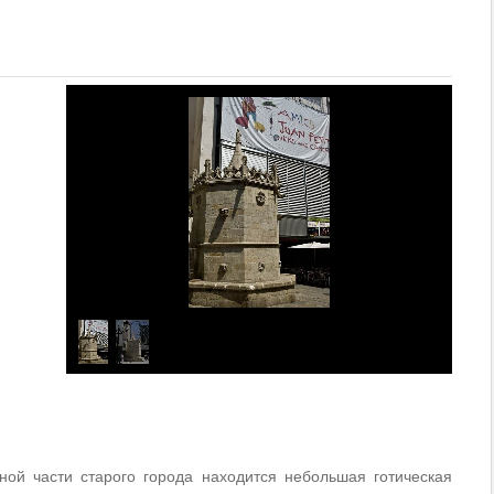
ой части старого города находится небольшая готическая