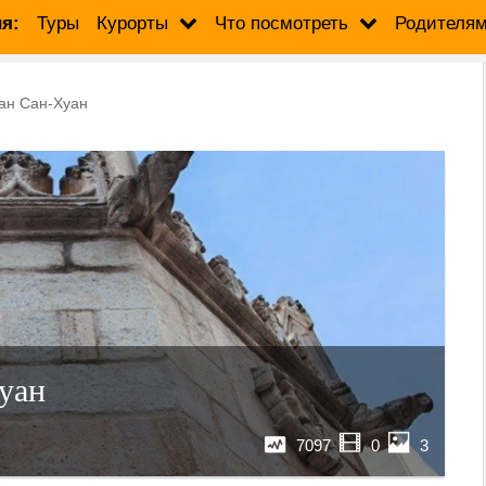
я:
Туры
Курорты
Что посмотреть
Родителя
ан Сан-Хуан
уан
7097
0
3