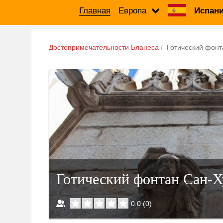
Главная
Европа
Испани
Достопримечательности Бланеса
Готический фонт
Готический фонтан Сан-Х
0.0
(
0
)