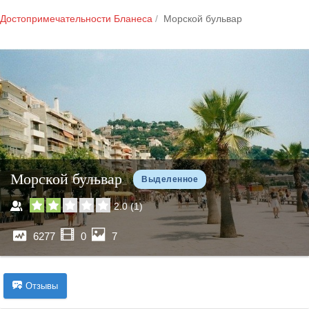
Достопримечательности Бланеса
Морской бульвар
Морской бульвар
Выделенное
2.0
(
1
)
6277
0
7
Отзывы