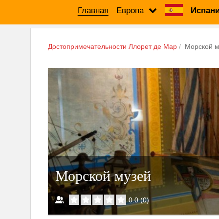
Главная
Европа
Испани
Достопримечательности Ллорет де Мар
Морской м
Морской музей
0.0
(
0
)