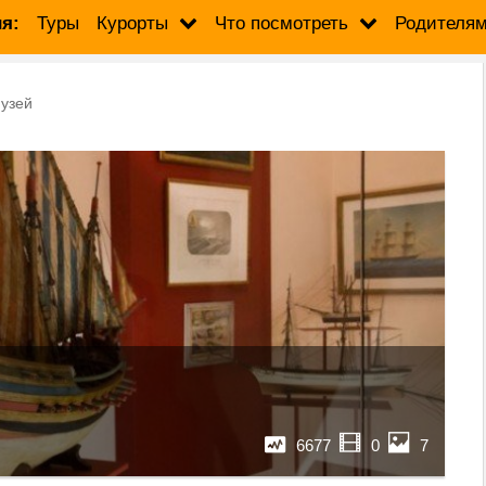
я:
Туры
Курорты
Что посмотреть
Родителя
узей
6677
0
7